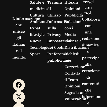
cresci
Salute e
Termini
il Team
con
medicina
di
Opinioni
noi.
Cultura
utilizzo
Pubblicità
L’informazione
Collabora
Ambiente
Informativa
Relazioni
che
con
Expat
sulla
con i
unisce
una
lifestyle
Privacy
Media
gli
redazione
Nuove
Impostazioni
Licenze e
italiani
dinamica
Tecnologie
dei Cookie
Distribuzione
nel
e
Sport
Preferenze
Richiedi
mondo.
partecipa
pubblicitarie
una
alla
Correzione
creazione
Contatta
di
il Team
contenuti
Opinioni
che
Segnala una
informano
Vulnerabilità
e