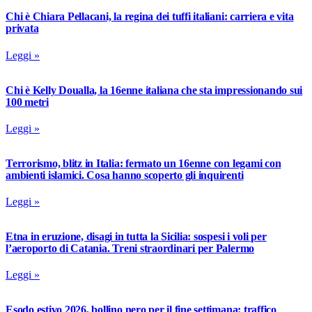
Chi è Chiara Pellacani, la regina dei tuffi italiani: carriera e vita
privata
Leggi »
Chi è Kelly Doualla, la 16enne italiana che sta impressionando sui
100 metri
Leggi »
Terrorismo, blitz in Italia: fermato un 16enne con legami con
ambienti islamici. Cosa hanno scoperto gli inquirenti
Leggi »
Etna in eruzione, disagi in tutta la Sicilia: sospesi i voli per
l’aeroporto di Catania. Treni straordinari per Palermo
Leggi »
Esodo estivo 2026, bollino nero per il fine settimana: traffico