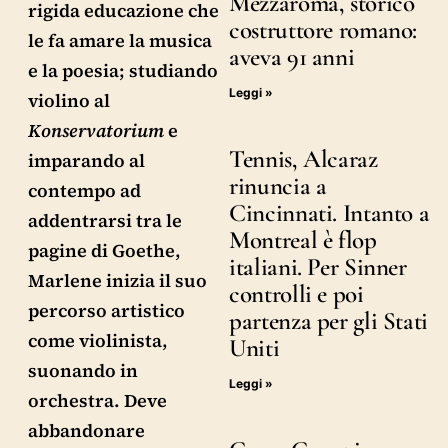
Mezzaroma, storico
rigida educazione che
costruttore romano:
le fa amare la musica
aveva 91 anni
e la poesia; studiando
Leggi »
violino al
Konservatorium
e
Tennis, Alcaraz
imparando al
rinuncia a
contempo ad
Cincinnati. Intanto a
addentrarsi tra le
Montreal è flop
pagine di Goethe,
italiani. Per Sinner
Marlene inizia il suo
controlli e poi
percorso artistico
partenza per gli Stati
come violinista,
Uniti
suonando in
Leggi »
orchestra. Deve
abbandonare