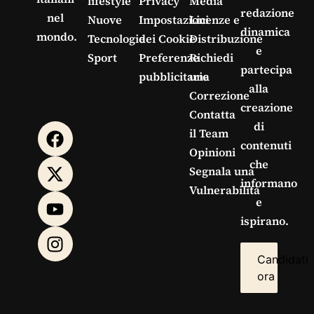
lifestyle
Privacy
Media
redazione
nel
Nuove
Impostazioni
Licenze e
dinamica
mondo.
Tecnologie
dei Cookie
Distribuzione
e
Sport
Preferenze
Richiedi
partecipa
pubblicitarie
una
alla
Correzione
creazione
Contatta
di
il Team
contenuti
Opinioni
che
Segnala una
informano
Vulnerabilità
e
ispirano.
Candidati
ora