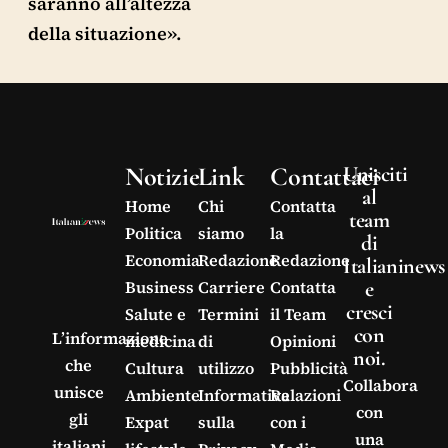
saranno all’altezza
della situazione».
Notizie
Link
Contattaci
Unisciti
al
Home
Chi
Contatta
team
Politica
siamo
la
di
Economia
Redazione
Redazione
Italianinews
e
Business
Carriere
Contatta
cresci
Salute e
Termini
il Team
con
L’informazione
medicina
di
Opinioni
noi.
che
Cultura
utilizzo
Pubblicità
Collabora
unisce
Ambiente
Informativa
Relazioni
con
gli
Expat
sulla
con i
una
italiani