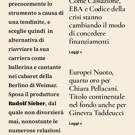
Come Cassazione,
precocemente lo
EBA e Codice della
strumento a causa di
crisi stanno
una tendinite, e
cambiando il modo
sceglie quindi in
di concedere
alternativa di
finanziamenti
riavviare la sua
Leggi »
carriera come
ballerina e cantante
Europei Nuoto,
nei cabaret della
quarto oro per
Berlino di Weimar.
Chiara Pellacani.
Sposa il produttore
Titolo continentale
Rudolf Sieber
, dal
nel fondo anche per
Ginevra Taddeucci
quale non divorzierà
mai, nonostante le
Leggi »
numerose relazioni