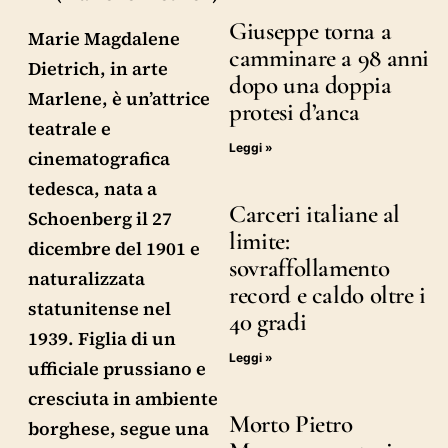
Giuseppe torna a
Marie Magdalene
camminare a 98 anni
Dietrich, in arte
dopo una doppia
Marlene, è un’attrice
protesi d’anca
teatrale e
Leggi »
cinematografica
tedesca, nata a
Carceri italiane al
Schoenberg il 27
limite:
dicembre del 1901 e
sovraffollamento
naturalizzata
record e caldo oltre i
statunitense nel
40 gradi
1939. Figlia di un
Leggi »
ufficiale prussiano e
cresciuta in ambiente
Morto Pietro
borghese, segue una