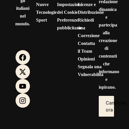
gli
redazione
Nuove
Impostazioni
Licenze e
italiani
dinamica
Tecnologie
dei Cookie
Distribuzione
nel
e
Sport
Preferenze
Richiedi
mondo.
partecipa
pubblicitarie
una
alla
Correzione
creazione
Contatta
di
il Team
contenuti
Opinioni
che
Segnala una
informano
Vulnerabilità
e
ispirano.
Candidati
ora