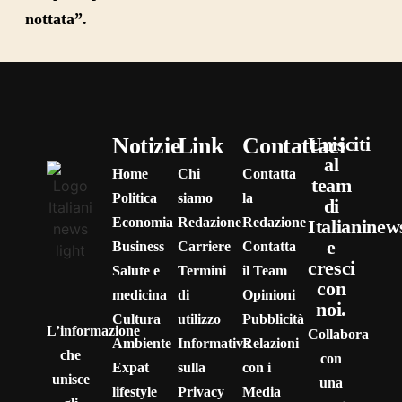
nottata”.
Notizie
Link
Contattaci
Unisciti
al
Home
Chi
Contatta
team
Politica
siamo
la
di
Economia
Redazione
Redazione
Italianinew
e
Business
Carriere
Contatta
cresci
Salute e
Termini
il Team
con
medicina
di
Opinioni
noi.
Cultura
utilizzo
Pubblicità
L’informazione
Collabora
Ambiente
Informativa
Relazioni
che
con
Expat
sulla
con i
unisce
una
lifestyle
Privacy
Media