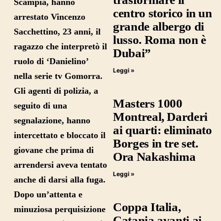
Scampia, hanno
centro storico in un
arrestato
Vincenzo
grande albergo di
Sacchettino
, 23 anni, il
lusso. Roma non è
ragazzo che interpretò il
Dubai”
ruolo di ‘Danielino’
Leggi »
nella serie tv Gomorra.
Gli agenti di polizia, a
Masters 1000
seguito di una
Montreal, Darderi
segnalazione, hanno
ai quarti: eliminato
intercettato e bloccato il
Borges in tre set.
giovane che prima di
Ora Nakashima
arrendersi aveva tentato
Leggi »
anche di darsi alla fuga.
Dopo un’attenta e
Coppa Italia,
minuziosa perquisizione
Catania avanti ai