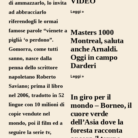
VIDEO
di ammazzarlo, lo invita
ad abbracciarlo
Leggi »
riferendogli le ormai
famose parole “vienete a
Masters 1000
Montreal, saluta
piglià ‘o perdono”.
anche Arnaldi.
Gomorra, come tutti
Oggi in campo
sanno, nasce dalla
Darderi
penna dello scrittore
napoletano
Roberto
Leggi »
Saviano
; prima il libro
nel 2006, tradotto in 52
In giro per il
mondo – Borneo, il
lingue con 10 milioni di
cuore verde
copie vendute nel
dell’Asia dove la
mondo, poi il film ed a
foresta racconta
seguire la serie tv,