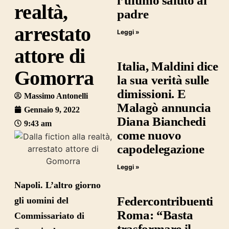
l’ultimo saluto al
realtà,
padre
arrestato
Leggi »
attore di
Italia, Maldini dice
Gomorra
la sua verità sulle
dimissioni. E
Massimo Antonelli
Malagò annuncia
Gennaio 9, 2022
Diana Bianchedi
9:43 am
come nuovo
capodelegazione
Leggi »
Napoli
. L’altro giorno
Federcontribuenti
gli uomini del
Roma: “Basta
Commissariato di
trasformare il