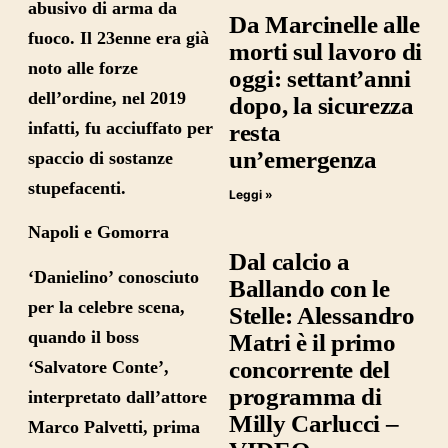
abusivo di arma da
Da Marcinelle alle
fuoco. Il 23enne era già
morti sul lavoro di
noto alle forze
oggi: settant’anni
dell’ordine, nel 2019
dopo, la sicurezza
infatti, fu acciuffato per
resta
un’emergenza
spaccio di sostanze
stupefacenti.
Leggi »
Napoli e Gomorra
Dal calcio a
‘Danielino’ conosciuto
Ballando con le
per la celebre scena,
Stelle: Alessandro
quando il boss
Matri è il primo
concorrente del
‘Salvatore Conte’,
programma di
interpretato dall’attore
Milly Carlucci –
Marco Palvetti
, prima