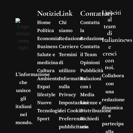
Notizie
Link
Contattaci
Unisciti
al
Home
Chi
Contatta
team
Politica
siamo
la
di
Economia
Redazione
Redazione
Italianinews
e
Business
Carriere
Contatta
cresci
Salute e
Termini
il Team
con
medicina
di
Opinioni
noi.
Cultura
utilizzo
Pubblicità
L’informazione
Collabora
Ambiente
Informativa
Relazioni
che
con
Expat
sulla
con i
unisce
una
lifestyle
Privacy
Media
gli
redazione
Nuove
Impostazioni
Licenze e
italiani
dinamica
Tecnologie
dei Cookie
Distribuzione
nel
e
Sport
Preferenze
Richiedi
mondo.
partecipa
pubblicitarie
una
alla