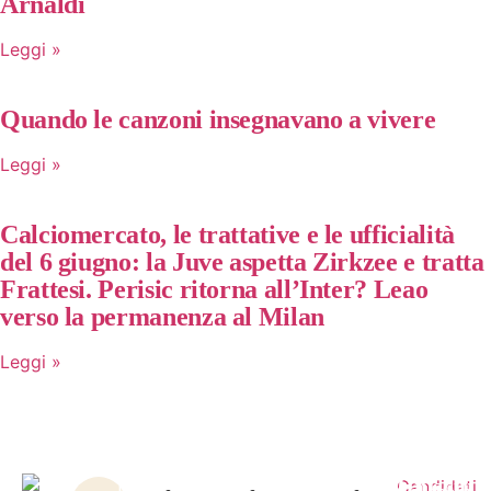
Arnaldi
Leggi »
Quando le canzoni insegnavano a vivere
Leggi »
Calciomercato, le trattative e le ufficialità
del 6 giugno: la Juve aspetta Zirkzee e tratta
Frattesi. Perisic ritorna all’Inter? Leao
verso la permanenza al Milan
Leggi »
Notizie
Link
Contattaci
Unisciti
Candidati