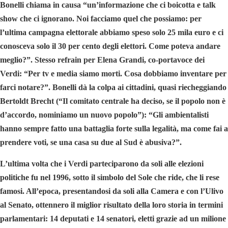
Bonelli chiama in causa “un’informazione che ci boicotta e talk
show che ci ignorano. Noi facciamo quel che possiamo: per
l’ultima campagna elettorale abbiamo speso solo 25 mila euro e ci
conosceva solo il 30 per cento degli elettori. Come poteva andare
meglio?”. Stesso refrain per Elena Grandi, co-portavoce dei
Verdi: “Per tv e media siamo morti. Cosa dobbiamo inventare per
farci notare?”. Bonelli dà la colpa ai cittadini, quasi riecheggiando
Bertoldt Brecht (“Il comitato centrale ha deciso, se il popolo non è
d’accordo, nominiamo un nuovo popolo”): “Gli ambientalisti
hanno sempre fatto una battaglia forte sulla legalità, ma come fai a
prendere voti, se una casa su due al Sud è abusiva?”.
L’ultima volta che i Verdi parteciparono da soli alle elezioni
politiche fu nel 1996, sotto il simbolo del Sole che ride, che li rese
famosi. All’epoca, presentandosi da soli alla Camera e con l’Ulivo
al Senato, ottennero il miglior risultato della loro storia in termini
parlamentari: 14 deputati e 14 senatori, eletti grazie ad un milione