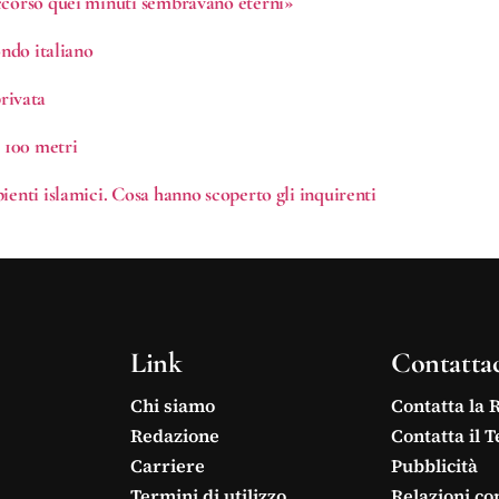
occorso quei minuti sembravano eterni»
ondo italiano
privata
i 100 metri
ienti islamici. Cosa hanno scoperto gli inquirenti
Link
Contatta
Chi siamo
Contatta la 
Redazione
Contatta il 
Carriere
Pubblicità
Termini di utilizzo
Relazioni co