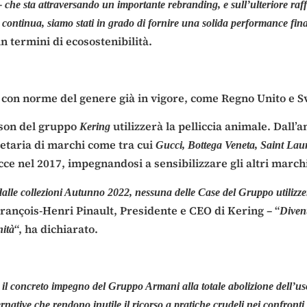
–
che sta attraversando un importante rebranding, e sull’ulteriore raff
ontinua, siamo stati in grado di fornire una solida performance fin
n termini di ecosostenibilità.
ei con norme del genere già in vigore, come Regno Unito e S
ison del gruppo
utilizzerà la pelliccia animale. Dall’
Kering
ietaria di marchi come tra cui
Gucci, Bottega Veneta, Saint La
cce nel 2017, impegnandosi a sensibilizzare gli altri marc
 dalle collezioni Autunno 2022, nessuna delle Case del Gruppo utilizzer
François-Henri Pinault, Presidente e CEO di Kering – “
Diven
“, ha dichiarato.
nità
il concreto impegno del Gruppo Armani alla totale abolizione dell’uso 
ernative che rendono inutile il ricorso a pratiche crudeli nei confronti