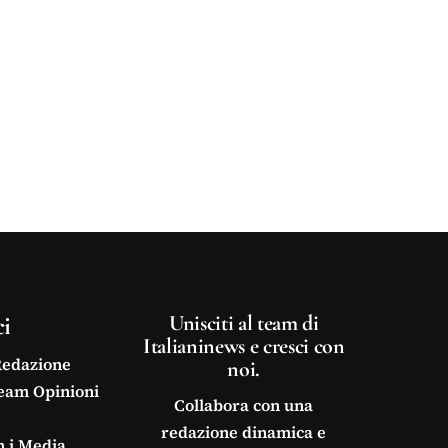
ci
Unisciti al team di
Italianinews e cresci con
Redazione
noi.
Team Opinioni
Collabora con una
redazione dinamica e
n i Media