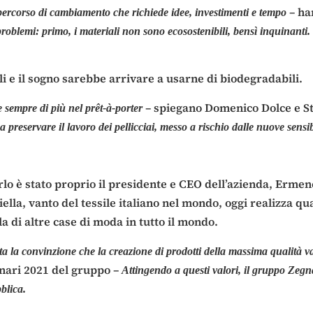
– ha
ercorso di cambiamento che richiede idee, investimenti e tempo
problemi: primo, i materiali non sono ecosostenibili, bensì inquinanti
i e il sogno sarebbe arrivare a usarne di biodegradabili.
– spiegano Domenico Dolce e S
e sempre di più nel prêt-à-porter
preservare il lavoro dei pellicciai, messo a rischio dalle nuove sensib
lo è stato proprio il presidente e CEO dell’azienda, Ermene
iella, vanto del tessile italiano nel mondo, oggi realizza q
a di altre case di moda in tutto il mondo.
tata la convinzione che la creazione di prodotti della massima qualità
inari 2021 del gruppo –
Attingendo a questi valori, il gruppo Zegna
lica.