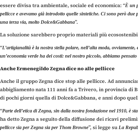
essere divisa tra ambientale, sociale ed economica: “
È un p
pellicce e avevamo già introdotto quelle sintetiche. Ci sono però due 
”.
una terza via, molto Dolce&Gabbana
La soluzione sarebbero proprio materiali più ecosostenibil
“
L’artigianalità è la nostra stella polare, nell’alta moda, ovviamente, 
un’economia verde ha dei costi: nel nostro piccolo, abbiamo pensato a 
Anche Ermenegildo Zegna dice no alle pellicce
Anche il gruppo Zegna dice stop alle pellicce. Ad annunciar
abbigliamento nata 111 anni fa a Trivero, in provincia di B
di pochi giorni quella di Dolce&Gabbana, e anni dopo quell
“
Parte dell’etica di Zegna, sin dalla nostra fondazione nel 1910, è s
ha detto Zegna a seguito della diffusione dei ricavi prelim
”, si legge su
pellicce sia per Zegna sia per Thom Browne
La Repubb