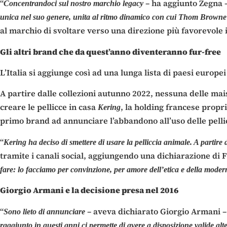
“
– ha aggiunto Zegna 
Concentrandoci sul nostro marchio legacy
unica nel suo genere, unita al ritmo dinamico con cui Thom Browne c
al marchio di svoltare verso una direzione più favorevole i
Gli altri brand che da quest’anno diventeranno fur-free
L’Italia si aggiunge così ad una lunga lista di paesi europ
A partire dalle collezioni autunno 2022, nessuna delle ma
creare le pellicce in casa
, la holding francese propr
Kering
primo brand ad annunciare l’abbandono all’uso delle pelli
“
Kering ha deciso di smettere di usare la pelliccia animale. A partire
tramite i canali social, aggiungendo una dichiarazione di 
fare: lo facciamo per convinzione, per amore dell’etica e della moder
Giorgio Armani e la decisione presa nel 2016
“
– aveva dichiarato Giorgio Armani –
Sono lieto di annunciare
raggiunto in questi anni ci permette di avere a disposizione valide alt