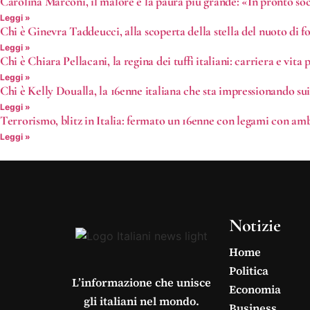
Carolina Marconi, il malore e la paura più grande: «In pronto s
Leggi »
Chi è Ginevra Taddeucci, alla scoperta della stella del nuoto di f
Leggi »
Chi è Chiara Pellacani, la regina dei tuffi italiani: carriera e vita 
Leggi »
Chi è Kelly Doualla, la 16enne italiana che sta impressionando su
Leggi »
Terrorismo, blitz in Italia: fermato un 16enne con legami con amb
Leggi »
Notizie
Home
Politica
L’informazione che unisce
Economia
gli italiani nel mondo.
Business