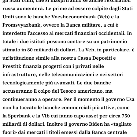
gli Stati Uniti, che si inaspriranno se anche l’escalation
russa aumenterà. Le prime ad essere colpite dagli Stati
Uniti sono le banche Vnesheconombank (Veb) e la
Promsvyazbank, ovvero la Banca militare, a cui è
interdetto l’accesso ai mercati finanziari occidentali. In
totale i due istituti possono contare su un patrimonio
stimato in 80 miliardi di dollari. La Veb, in particolare, è
un’istituzione simile alla nostra Cassa Depositi e
Prestiti: finanzia progetti con i privati nelle
infrastrutture, nelle telecomunicazioni e nei settori
tecnologicamente più avanzati. Le due banche
accuseranno il colpo del Tesoro americano, ma
continueranno a operare. Per il momento il governo Usa
non ha toccato le banche commerciali più attive, come
la Sperbank e la Vtb cui fanno capo asset per circa 750
miliardi di dollari. Inoltre il governo Biden ha «tagliato
fuori» dai mercati i titoli emessi dalla Banca centrale