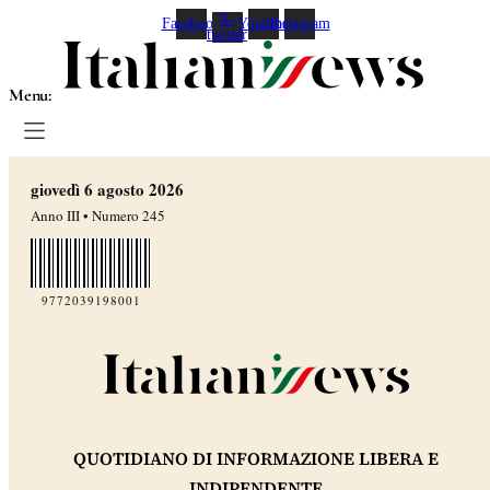
X-
Facebook
Youtube
Instagram
twitter
Menu:
giovedì 6 agosto 2026
Anno III • Numero 245
9772039198001
QUOTIDIANO DI INFORMAZIONE LIBERA E
INDIPENDENTE