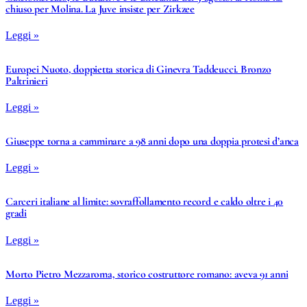
chiuso per Molina. La Juve insiste per Zirkzee
Leggi »
Europei Nuoto, doppietta storica di Ginevra Taddeucci. Bronzo
Paltrinieri
Leggi »
Giuseppe torna a camminare a 98 anni dopo una doppia protesi d’anca
Leggi »
Carceri italiane al limite: sovraffollamento record e caldo oltre i 40
gradi
Leggi »
Morto Pietro Mezzaroma, storico costruttore romano: aveva 91 anni
Leggi »