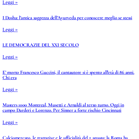
Leggi »
I Dosha: l’antica saggezza dell’Ayurveda per conoscere meglio se stessi
Leggi »
LE DEMOCRAZIE DEL XXI SECOLO
Leggi »
E’ morto Francesco Guccini, il cantautore si è spento all’età di 86 anni.
Chi era
Leggi »
Masters 1000 Montreal, Musetti e Arnaldi al terzo turno. Oggi in
campo Darderi e Lorenzo. Per Sinner a forte rischio Cincinnati
Leggi »
Calciomercato, le trattative e le ufficialità del 5 agosto: la Roma ha