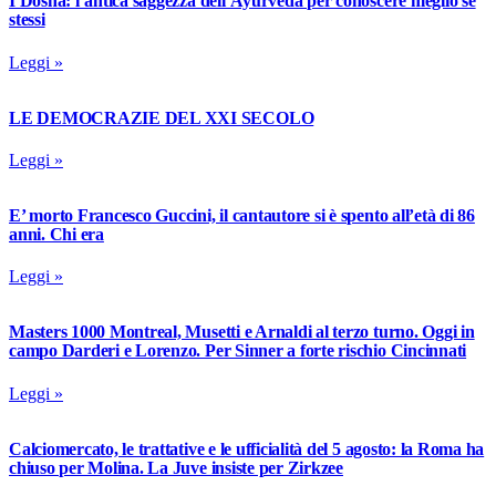
I Dosha: l’antica saggezza dell’Ayurveda per conoscere meglio se
stessi
Leggi »
LE DEMOCRAZIE DEL XXI SECOLO
Leggi »
E’ morto Francesco Guccini, il cantautore si è spento all’età di 86
anni. Chi era
Leggi »
Masters 1000 Montreal, Musetti e Arnaldi al terzo turno. Oggi in
campo Darderi e Lorenzo. Per Sinner a forte rischio Cincinnati
Leggi »
Calciomercato, le trattative e le ufficialità del 5 agosto: la Roma ha
chiuso per Molina. La Juve insiste per Zirkzee