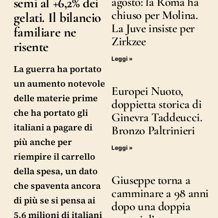
semi al +6,2% dei
agosto: la Roma ha
chiuso per Molina.
gelati. Il bilancio
La Juve insiste per
familiare ne
Zirkzee
risente
Leggi »
La guerra ha portato
un aumento notevole
Europei Nuoto,
delle materie prime
doppietta storica di
che ha portato gli
Ginevra Taddeucci.
italiani a pagare di
Bronzo Paltrinieri
più anche per
Leggi »
riempire il carrello
della spesa, un dato
Giuseppe torna a
che spaventa ancora
camminare a 98 anni
di più se si pensa ai
dopo una doppia
5,6 milioni di italiani