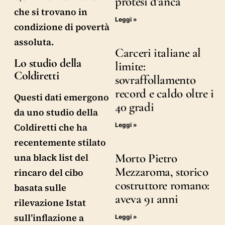
protesi d’anca
che si trovano in
Leggi »
condizione di povertà
assoluta.
Carceri italiane al
Lo studio della
limite:
Coldiretti
sovraffollamento
record e caldo oltre i
Questi dati emergono
40 gradi
da uno studio della
Leggi »
Coldiretti che ha
recentemente stilato
Morto Pietro
una black list del
Mezzaroma, storico
rincaro del cibo
costruttore romano:
basata sulle
aveva 91 anni
rilevazione Istat
sull’inflazione a
Leggi »