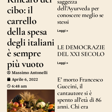
saggezza
cibo: il
dell’Ayurveda per
conoscere meglio se
carrello
stessi
della spesa
Leggi »
degli italiani
LE DEMOCRAZIE
è sempre
DEL XXI SECOLO
più vuoto
Leggi »
Massimo Antonelli
E’ morto Francesco
Aprile 6, 2022
Guccini, il
6:48 am
cantautore si è
spento all’età di 86
anni. Chi era