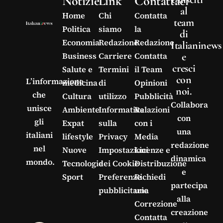
Notizie
Link
Contattaci
al
Home
Chi
Contatta
team
Politica
siamo
la
di
Economia
Redazione
Redazione
Italianinews
e
Business
Carriere
Contatta
cresci
Salute e
Termini
il Team
con
L’informazione
medicina
di
Opinioni
noi.
che
Cultura
utilizzo
Pubblicità
Collabora
unisce
Ambiente
Informativa
Relazioni
con
gli
Expat
sulla
con i
una
italiani
lifestyle
Privacy
Media
redazione
nel
Nuove
Impostazioni
Licenze e
dinamica
mondo.
Tecnologie
dei Cookie
Distribuzione
e
Sport
Preferenze
Richiedi
partecipa
pubblicitarie
una
alla
Correzione
creazione
Contatta