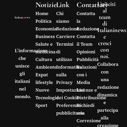
Notizie
Link
Contattaci
Unisciti
al
Home
Chi
Contatta
team
Politica
siamo
la
di
Economia
Redazione
Redazione
Italianinews
e
Business
Carriere
Contatta
cresci
Salute e
Termini
il Team
con
L’informazione
medicina
di
Opinioni
noi.
che
Cultura
utilizzo
Pubblicità
Collabora
unisce
Ambiente
Informativa
Relazioni
con
gli
Expat
sulla
con i
una
italiani
lifestyle
Privacy
Media
redazione
nel
Nuove
Impostazioni
Licenze e
dinamica
mondo.
Tecnologie
dei Cookie
Distribuzione
e
Sport
Preferenze
Richiedi
partecipa
pubblicitarie
una
alla
Correzione
creazione