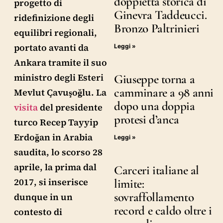
doppietta storica di
progetto di
Ginevra Taddeucci.
ridefinizione degli
Bronzo Paltrinieri
equilibri regionali,
portato avanti da
Leggi »
Ankara tramite il suo
ministro degli Esteri
Giuseppe torna a
camminare a 98 anni
Mevlut Çavuşoğlu. La
dopo una doppia
visita
del presidente
protesi d’anca
turco Recep Tayyip
Erdoğan in Arabia
Leggi »
saudita, lo scorso 28
aprile, la prima dal
Carceri italiane al
2017, si inserisce
limite:
sovraffollamento
dunque in un
record e caldo oltre i
contesto di