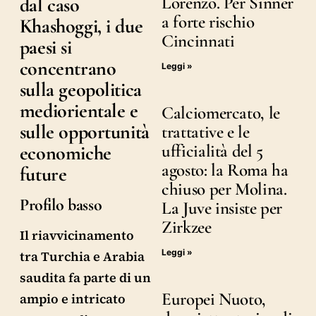
Lorenzo. Per Sinner
dal caso
a forte rischio
Khashoggi, i due
Cincinnati
paesi si
concentrano
Leggi »
sulla geopolitica
mediorientale e
Calciomercato, le
sulle opportunità
trattative e le
ufficialità del 5
economiche
agosto: la Roma ha
future
chiuso per Molina.
Profilo basso
La Juve insiste per
Zirkzee
Il riavvicinamento
Leggi »
tra Turchia e Arabia
saudita fa parte di un
Europei Nuoto,
ampio e intricato