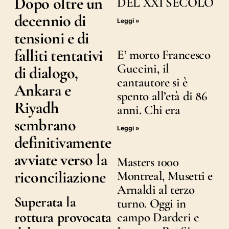
Dopo oltre un
DEL XXI SECOLO
decennio di
Leggi »
tensioni e di
falliti tentativi
E’ morto Francesco
Guccini, il
di dialogo,
cantautore si è
Ankara e
spento all’età di 86
Riyadh
anni. Chi era
sembrano
Leggi »
definitivamente
avviate verso la
Masters 1000
riconciliazione
Montreal, Musetti e
Arnaldi al terzo
Superata la
turno. Oggi in
rottura provocata
campo Darderi e