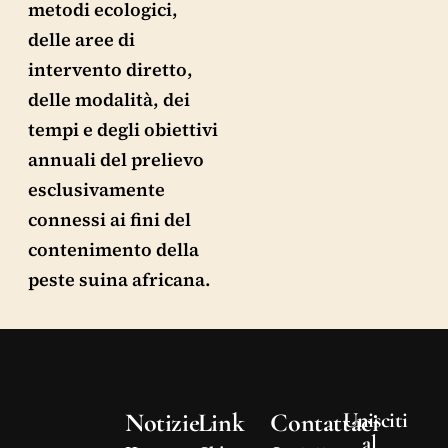
metodi ecologici,
delle aree di
intervento diretto,
delle modalità, dei
tempi e degli obiettivi
annuali del prelievo
esclusivamente
connessi ai fini del
contenimento della
peste suina africana.
Notizie
Link
Contattaci
Unisciti
al