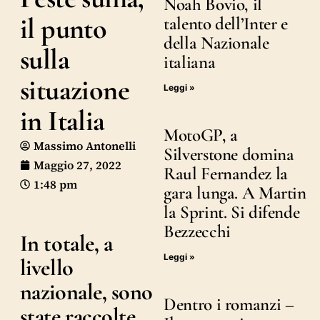
Noah Bovio, il
il punto
talento dell’Inter e
della Nazionale
sulla
italiana
situazione
Leggi »
in Italia
MotoGP, a
Massimo Antonelli
Silverstone domina
Maggio 27, 2022
Raul Fernandez la
1:48 pm
gara lunga. A Martin
la Sprint. Si difende
Bezzecchi
In totale, a
Leggi »
livello
nazionale, sono
Dentro i romanzi –
state raccolte