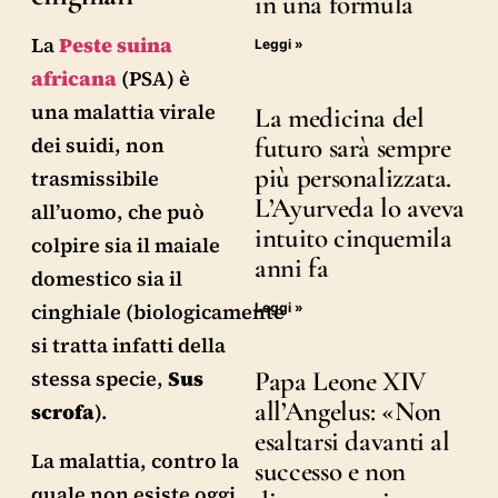
in una formula
La
Peste suina
Leggi »
africana
(PSA) è
una malattia virale
La medicina del
dei suidi, non
futuro sarà sempre
più personalizzata.
trasmissibile
L’Ayurveda lo aveva
all’uomo, che può
intuito cinquemila
colpire sia il maiale
anni fa
domestico sia il
cinghiale (biologicamente
Leggi »
si tratta infatti della
stessa specie,
Sus
Papa Leone XIV
all’Angelus: «Non
scrofa
).
esaltarsi davanti al
La malattia, contro la
successo e non
quale non esiste oggi