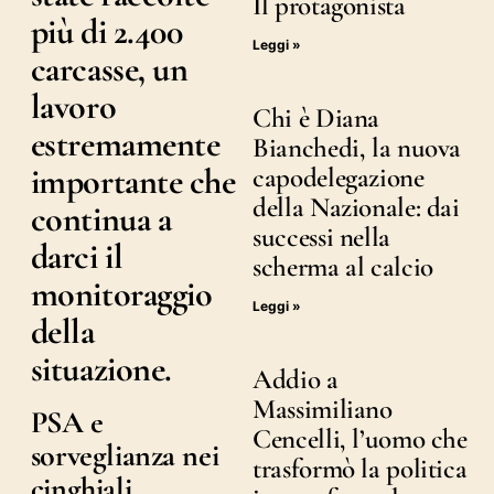
Il protagonista
più di 2.400
Leggi »
carcasse, un
lavoro
Chi è Diana
estremamente
Bianchedi, la nuova
importante che
capodelegazione
della Nazionale: dai
continua a
successi nella
darci il
scherma al calcio
monitoraggio
Leggi »
della
situazione.
Addio a
Massimiliano
PSA e
Cencelli, l’uomo che
sorveglianza nei
trasformò la politica
cinghiali