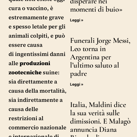
disperare nei
cura o vaccino, è
momenti di buio»
estremamente grave
Leggi »
e spesso letale per gli
animali colpiti, e può
Funerali Jorge Messi,
essere causa
Leo torna in
di ingentissimi danni
Argentina per
alle
produzioni
l’ultimo saluto al
zootecniche
suine:
padre
sia direttamente a
Leggi »
causa della mortalità,
sia indirettamente a
Italia, Maldini dice
causa delle
la sua verità sulle
restrizioni al
dimissioni. E Malagò
commercio nazionale
annuncia Diana
e internazionale di