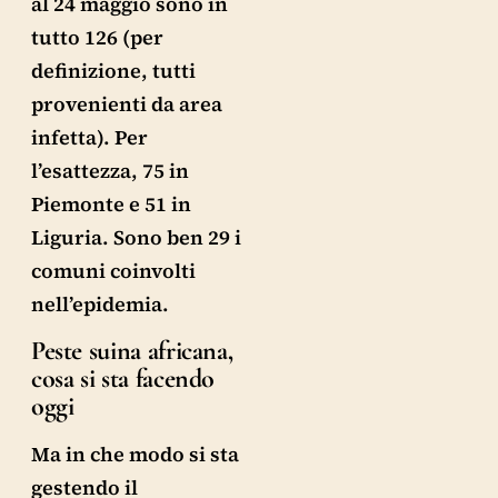
al 24 maggio sono in
tutto 126 (per
definizione, tutti
provenienti da area
infetta). Per
l’esattezza, 75 in
Piemonte e 51 in
Liguria. Sono ben 29 i
comuni coinvolti
nell’epidemia.
Peste suina africana,
cosa si sta facendo
oggi
Ma in che modo si sta
gestendo il