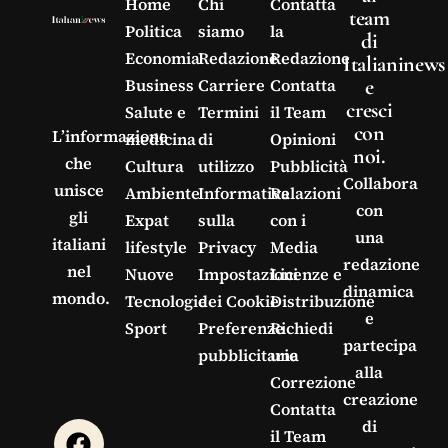
Home
Chi
Contatta
team
Politica
siamo
la
di
Economia
Redazione
Redazione
Italianinews
e
Business
Carriere
Contatta
cresci
Salute e
Termini
il Team
con
L’informazione
medicina
di
Opinioni
noi.
che
Cultura
utilizzo
Pubblicità
Collabora
unisce
Ambiente
Informativa
Relazioni
con
gli
Expat
sulla
con i
una
italiani
lifestyle
Privacy
Media
redazione
nel
Nuove
Impostazioni
Licenze e
dinamica
mondo.
Tecnologie
dei Cookie
Distribuzione
e
Sport
Preferenze
Richiedi
partecipa
pubblicitarie
una
alla
Correzione
creazione
Contatta
di
il Team