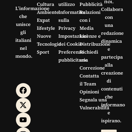
noi.
Cultura
utilizzo
Pubblicità
L’informazione
Collabora
Ambiente
Informativa
Relazioni
che
con
Expat
sulla
con i
unisce
una
lifestyle
Privacy
Media
gli
redazione
Nuove
Impostazioni
Licenze e
italiani
dinamica
Tecnologie
dei Cookie
Distribuzione
nel
e
Sport
Preferenze
Richiedi
mondo.
partecipa
pubblicitarie
una
alla
Correzione
creazione
Contatta
di
il Team
contenuti
Opinioni
che
Segnala una
informano
Vulnerabilità
e
ispirano.