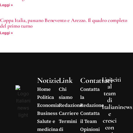
Leggi »
Coppa Italia, passano Benevento e Arezzo. Il quadro completo
del primo turno
Leggi »
Notizie
Link
Contattaci
Unisciti
al
Home
Chi
Contatta
team
Politica
siamo
la
di
Economia
Redazione
Redazione
Italianinews
e
Business
Carriere
Contatta
cresci
Salute e
Termini
il Team
con
medicina
di
Opinioni