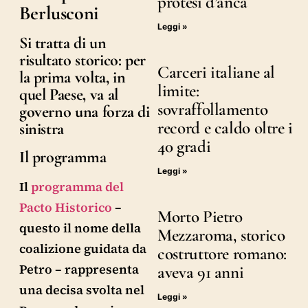
protesi d’anca
Berlusconi
Leggi »
Si tratta di un
risultato storico: per
Carceri italiane al
la prima volta, in
limite:
quel Paese, va al
sovraffollamento
governo una forza di
record e caldo oltre i
sinistra
40 gradi
Il programma
Leggi »
Il
programma del
Pacto Historico
–
Morto Pietro
questo il nome della
Mezzaroma, storico
coalizione guidata da
costruttore romano:
Petro – rappresenta
aveva 91 anni
una decisa svolta nel
Leggi »