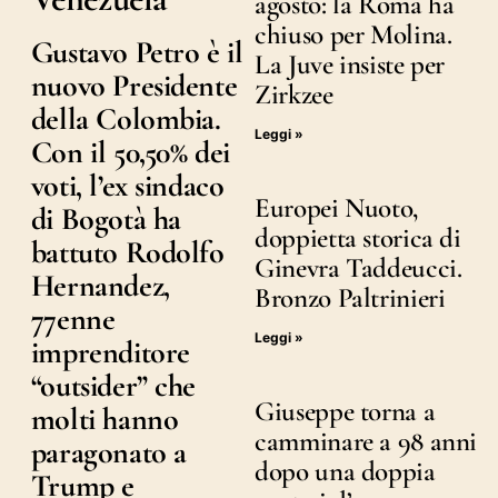
agosto: la Roma ha
chiuso per Molina.
Gustavo Petro è il
La Juve insiste per
nuovo Presidente
Zirkzee
della Colombia.
Leggi »
Con il 50,50% dei
voti, l’ex sindaco
Europei Nuoto,
di Bogotà ha
doppietta storica di
battuto Rodolfo
Ginevra Taddeucci.
Hernandez,
Bronzo Paltrinieri
77enne
Leggi »
imprenditore
“outsider” che
Giuseppe torna a
molti hanno
camminare a 98 anni
paragonato a
dopo una doppia
Trump e