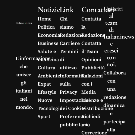
Notizie
Link
Contattaci
Unisciti
al
Home
Chi
Contatta
team
Politica
siamo
la
di
Economia
Redazione
Redazione
Italianinews
e
Business
Carriere
Contatta
cresci
Salute e
Termini
il Team
con
L’informazione
medicina
di
Opinioni
noi.
che
Cultura
utilizzo
Pubblicità
Collabora
unisce
Ambiente
Informativa
Relazioni
con
gli
Expat
sulla
con i
una
italiani
lifestyle
Privacy
Media
redazione
nel
Nuove
Impostazioni
Licenze e
dinamica
mondo.
Tecnologie
dei Cookie
Distribuzione
e
Sport
Preferenze
Richiedi
partecipa
pubblicitarie
una
alla
Correzione