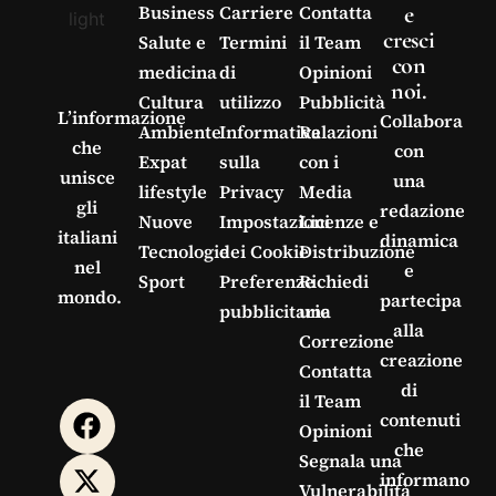
e
Business
Carriere
Contatta
cresci
Salute e
Termini
il Team
con
medicina
di
Opinioni
noi.
Cultura
utilizzo
Pubblicità
L’informazione
Collabora
Ambiente
Informativa
Relazioni
che
con
Expat
sulla
con i
unisce
una
lifestyle
Privacy
Media
gli
redazione
Nuove
Impostazioni
Licenze e
italiani
dinamica
Tecnologie
dei Cookie
Distribuzione
nel
e
Sport
Preferenze
Richiedi
mondo.
partecipa
pubblicitarie
una
alla
Correzione
creazione
Contatta
di
il Team
contenuti
Opinioni
che
Segnala una
informano
Vulnerabilità