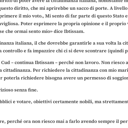
ritto di poter avere la cittadinanza italiana, nonostante m
questo diritto, che mi aprirebbe un sacco di porte. A livel
imere il mio voto., Mi sento di far parte di questo Stato 
igliosa. Poter esprimere la propria opinione e il proprio 
ese che ormai sento mio» dice Ibtissam.
nanza italiana, il che dovrebbe garantirle a sua volta la 
a controllo e fa impazzire chi ci si deve scontrare (quindi p
Cud – continua Ibtissam – perché non lavoro. Non riesco a 
la cittadinanza. Per richiedere la cittadinanza con mio mar
r poterla richiedere bisogna avere un permesso di soggio
izioso senza fine.
ici e votare, obiettivi certamente nobili, ma strettamente l
are, perché ora non riesco mai a farlo avendo sempre il pe