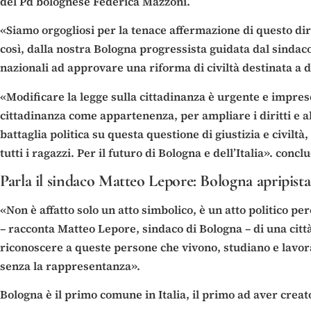
del Pd bolognese Federica Mazzoni.
«Siamo orgogliosi per la tenace affermazione di questo diri
così, dalla nostra Bologna progressista guidata dal sindaco
nazionali ad approvare una riforma di civiltà destinata a d
«Modificare la legge sulla cittadinanza è urgente e impresc
cittadinanza come appartenenza, per ampliare i diritti e a
battaglia politica su questa questione di giustizia e civilt
tutti i ragazzi. Per il futuro di Bologna e dell’Italia». conc
Parla il sindaco Matteo Lepore: Bologna apripista d
«Non è affatto solo un atto simbolico, è un atto politico p
– racconta Matteo Lepore, sindaco di Bologna – di una città
riconoscere a queste persone che vivono, studiano e lavora
senza la rappresentanza».
Bologna è il primo comune in Italia, il primo ad aver crea