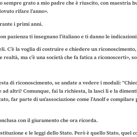
o sempre grato a mio padre che è riuscito, con maestria bur
ovuto rifare l’anno».
rante i primi anni.
 pazienza ti insegnano l’italiano e ti danno le indicazion
li. C’è la voglia di costruire e chiedere un riconoscimento, m
e realtà, ma c’è una società che fa fatica a riconoscerti», so
esta di riconoscimento, se andate a vedere i moduli: “Chied
altri? Comunque, fai la richiesta, la lasci lì e la dimentic
acato, far parte di un’associazione come l’Anolf e compilare
 conclusa con il giuramento che ora ricorda.
ituzione e le leggi dello Stato. Però è quello Stato, quel co