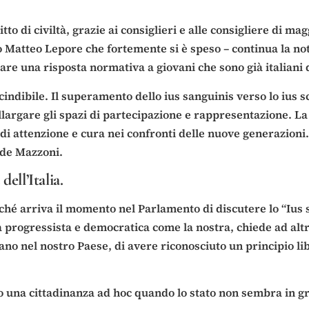
tto di civiltà, grazie ai consiglieri e alle consigliere di 
 Matteo Lepore che fortemente si è speso – continua la nota 
are una risposta normativa a giovani che sono già italiani d
indibile. Il superamento dello ius sanguinis verso lo ius sc
llargare gli spazi di partecipazione e rappresentazione. L
à, di attenzione e cura nei confronti delle nuove generazioni
lude Mazzoni.
ell’Italia.
erché arriva il momento nel Parlamento di discutere lo “Ius
 progressista e democratica come la nostra, chiede ad altre
no nel nostro Paese, di avere riconosciuto un principio lib
to una cittadinanza ad hoc quando lo stato non sembra in gr