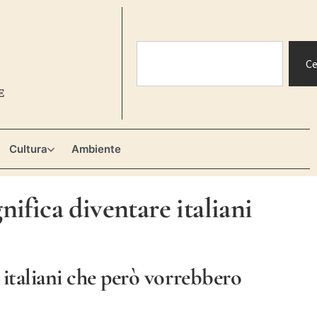
Ce
E
Cultura
Ambiente
gnifica diventare italiani
n italiani che però vorrebbero