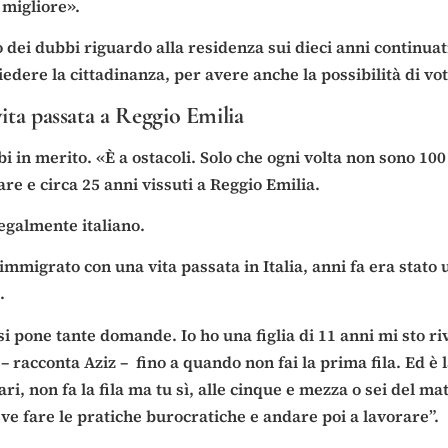
 migliore».
o dei dubbi riguardo alla residenza sui dieci anni continu
edere la cittadinanza, per avere anche la possibilità di vot
ita passata a Reggio Emilia
i in merito. «È a ostacoli. Solo che ogni volta non sono 100
re e circa 25 anni vissuti a Reggio Emilia.
 legalmente italiano.
immigrato con una vita passata in Italia, anni fa era stato u
.
 pone tante domande. Io ho una figlia di 11 anni mi sto rived
 racconta Aziz – fino a quando non fai la prima fila. Ed è la
, non fa la fila ma tu sì, alle cinque e mezza o sei del matt
e fare le pratiche burocratiche e andare poi a lavorare”.