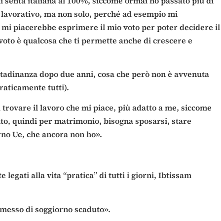
i senta italiana al 100%, siccome ormai ho passato più di
lo lavorativo, ma non solo, perché ad esempio mi
e mi piacerebbe esprimere il mio voto per poter decidere il
voto è qualcosa che ti permette anche di crescere e
cittadinanza dopo due anni, cosa che però non è avvenuta
raticamente tutti).
trovare il lavoro che mi piace, più adatto a me, siccome
ito, quindi per matrimonio, bisogna sposarsi, stare
rno Ue, che ancora non ho».
egati alla vita “pratica” di tutti i giorni, Ibtissam
rmesso di soggiorno scaduto».