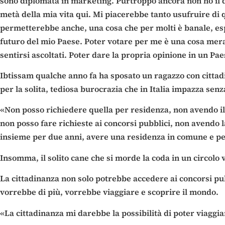
sono diplomata in marketing. Purtroppo ancora non ho il di
metà della mia vita qui. Mi piacerebbe tanto usufruire di 
permetterebbe anche, una cosa che per molti è banale, espr
futuro del mio Paese. Poter votare per me è una cosa merav
sentirsi ascoltati. Poter dare la propria opinione in un Pa
Ibtissam qualche anno fa ha sposato un ragazzo con cittadi
per la solita, tediosa burocrazia che in Italia impazza senz
«Non posso richiedere quella per residenza, non avendo il 
non posso fare richieste ai concorsi pubblici, non avendo 
insieme per due anni, avere una residenza in comune e pe
Insomma, il solito cane che si morde la coda in un circolo v
La cittadinanza non solo potrebbe accedere ai concorsi pubbl
vorrebbe di più, vorrebbe viaggiare e scoprire il mondo.
«La cittadinanza mi darebbe la possibilità di poter viaggi