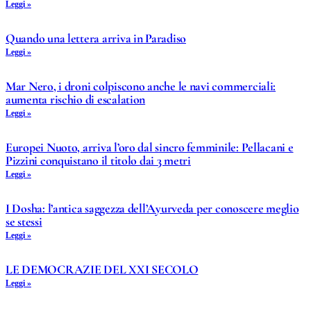
Leggi »
Quando una lettera arriva in Paradiso
Leggi »
Mar Nero, i droni colpiscono anche le navi commerciali:
aumenta rischio di escalation
Leggi »
Europei Nuoto, arriva l’oro dal sincro femminile: Pellacani e
Pizzini conquistano il titolo dai 3 metri
Leggi »
I Dosha: l’antica saggezza dell’Ayurveda per conoscere meglio
se stessi
Leggi »
LE DEMOCRAZIE DEL XXI SECOLO
Leggi »