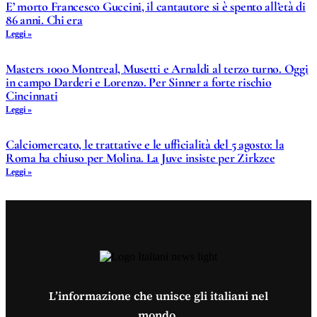
E’ morto Francesco Guccini, il cantautore si è spento all’età di
86 anni. Chi era
Leggi »
Masters 1000 Montreal, Musetti e Arnaldi al terzo turno. Oggi
in campo Darderi e Lorenzo. Per Sinner a forte rischio
Cincinnati
Leggi »
Calciomercato, le trattative e le ufficialità del 5 agosto: la
Roma ha chiuso per Molina. La Juve insiste per Zirkzee
Leggi »
L’informazione che unisce gli italiani nel
mondo.