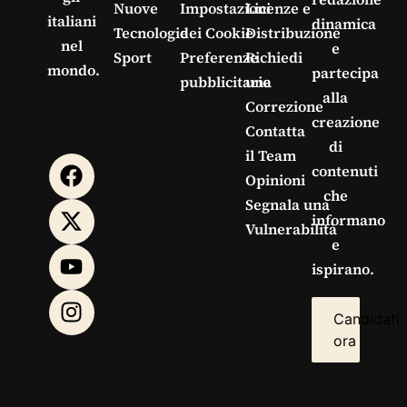
Nuove
Impostazioni
Licenze e
italiani
dinamica
Tecnologie
dei Cookie
Distribuzione
nel
e
Sport
Preferenze
Richiedi
mondo.
partecipa
pubblicitarie
una
alla
Correzione
creazione
Contatta
di
il Team
contenuti
Opinioni
che
Segnala una
informano
Vulnerabilità
e
ispirano.
Candidati
ora