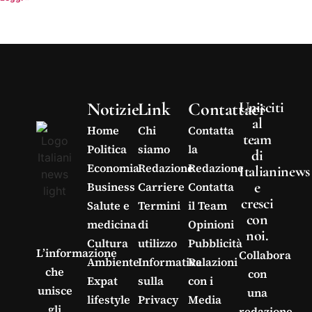
Notizie
Link
Contattaci
Unisciti
al
Home
Chi
Contatta
team
Politica
siamo
la
di
Economia
Redazione
Redazione
Italianinews
e
Business
Carriere
Contatta
cresci
Salute e
Termini
il Team
con
medicina
di
Opinioni
noi.
Cultura
utilizzo
Pubblicità
L’informazione
Collabora
Ambiente
Informativa
Relazioni
che
con
Expat
sulla
con i
unisce
una
lifestyle
Privacy
Media
gli
redazione