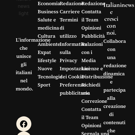
Economia
Redazione
Redazione
Italianinews
e
Business
Carriere
Contatta
cresci
Salute e
Termini
il Team
con
medicina
di
Opinioni
noi.
Cultura
utilizzo
Pubblicità
L’informazione
Collabora
Ambiente
Informativa
Relazioni
che
con
Expat
sulla
con i
unisce
una
lifestyle
Privacy
Media
gli
redazione
Nuove
Impostazioni
Licenze e
italiani
dinamica
Tecnologie
dei Cookie
Distribuzione
nel
e
Sport
Preferenze
Richiedi
mondo.
partecipa
pubblicitarie
una
alla
Correzione
creazione
Contatta
di
il Team
contenuti
Opinioni
che
Segnala una