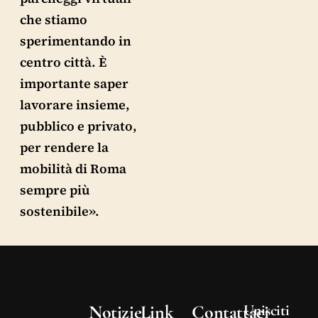
che stiamo
sperimentando in
centro città. È
importante saper
lavorare insieme,
pubblico e privato,
per rendere la
mobilità di Roma
sempre più
sostenibile».
Notizie
Link
Contattaci
Unisciti