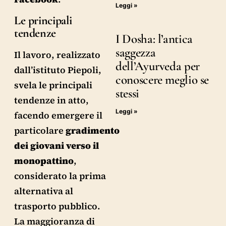
Leggi »
Le principali
tendenze
I Dosha: l’antica
saggezza
Il lavoro, realizzato
dell’Ayurveda per
dall’istituto Piepoli,
conoscere meglio se
svela le principali
stessi
tendenze in atto,
Leggi »
facendo emergere il
particolare
gradimento
dei giovani verso il
monopattino
,
considerato la prima
alternativa al
trasporto pubblico.
La maggioranza di