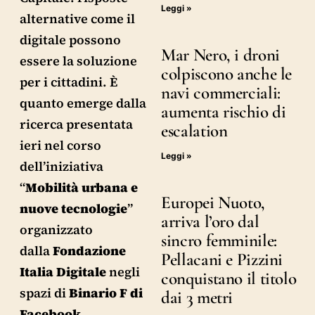
Leggi »
alternative come il
digitale possono
Mar Nero, i droni
essere la soluzione
colpiscono anche le
per i cittadini. È
navi commerciali:
quanto emerge dalla
aumenta rischio di
ricerca presentata
escalation
ieri nel corso
Leggi »
dell’iniziativa
“
Mobilità urbana e
Europei Nuoto,
nuove tecnologie
”
arriva l’oro dal
organizzato
sincro femminile:
dalla
Fondazione
Pellacani e Pizzini
Italia Digitale
negli
conquistano il titolo
spazi di
Binario F di
dai 3 metri
Facebook
.