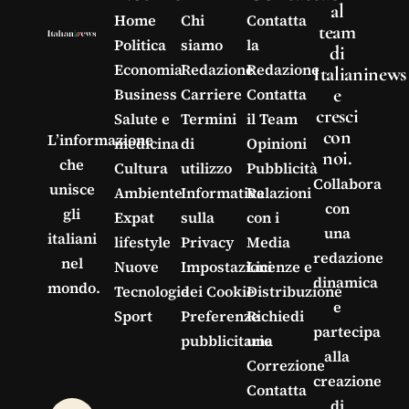
al
Home
Chi
Contatta
team
Politica
siamo
la
di
Economia
Redazione
Redazione
Italianinews
e
Business
Carriere
Contatta
cresci
Salute e
Termini
il Team
con
L’informazione
medicina
di
Opinioni
noi.
che
Cultura
utilizzo
Pubblicità
Collabora
unisce
Ambiente
Informativa
Relazioni
con
gli
Expat
sulla
con i
una
italiani
lifestyle
Privacy
Media
redazione
nel
Nuove
Impostazioni
Licenze e
dinamica
mondo.
Tecnologie
dei Cookie
Distribuzione
e
Sport
Preferenze
Richiedi
partecipa
pubblicitarie
una
alla
Correzione
creazione
Contatta
di