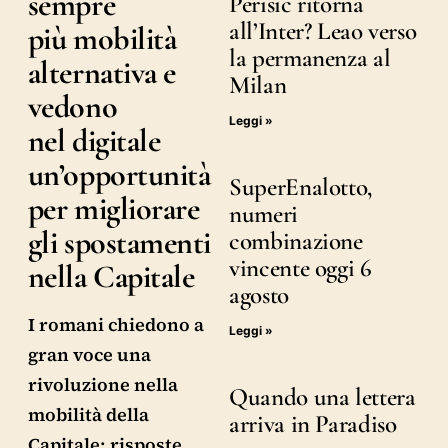
sempre
Perisic ritorna
all’Inter? Leao verso
più mobilità
la permanenza al
alternativa e
Milan
vedono
Leggi »
nel digitale
un’opportunità
SuperEnalotto,
per migliorare
numeri
gli spostamenti
combinazione
vincente oggi 6
nella Capitale
agosto
I romani chiedono a
Leggi »
gran voce una
rivoluzione nella
Quando una lettera
mobilità della
arriva in Paradiso
Capitale: risposte