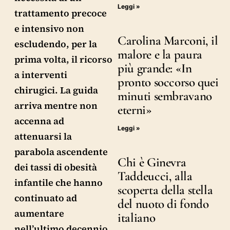
Leggi »
trattamento precoce
e intensivo non
Carolina Marconi, il
escludendo, per la
malore e la paura
prima volta, il ricorso
più grande: «In
a interventi
pronto soccorso quei
chirugici. La guida
minuti sembravano
arriva mentre non
eterni»
accenna ad
Leggi »
attenuarsi la
parabola ascendente
Chi è Ginevra
dei tassi di obesità
Taddeucci, alla
infantile che hanno
scoperta della stella
continuato ad
del nuoto di fondo
aumentare
italiano
nell’ultimo decennio