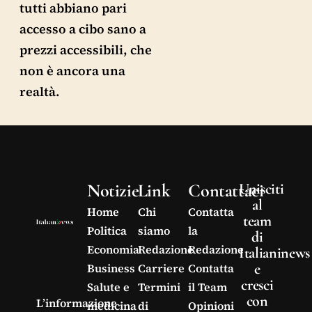
tutti abbiano pari
accesso a cibo sano a
prezzi accessibili, che
non è ancora una
realtà.
Notizie
Link
Contattaci
Unisciti
al
Home
Chi
Contatta
team
Politica
siamo
la
di
Economia
Redazione
Redazione
Italianinews
e
Business
Carriere
Contatta
cresci
Salute e
Termini
il Team
con
L’informazione
medicina
di
Opinioni