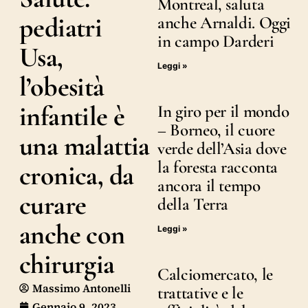
Montreal, saluta
pediatri
anche Arnaldi. Oggi
in campo Darderi
Usa,
Leggi »
l’obesità
infantile è
In giro per il mondo
– Borneo, il cuore
una malattia
verde dell’Asia dove
la foresta racconta
cronica, da
ancora il tempo
curare
della Terra
anche con
Leggi »
chirurgia
Calciomercato, le
Massimo Antonelli
trattative e le
Gennaio 9, 2023