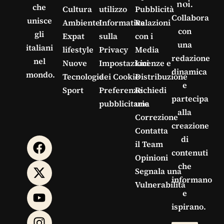
noi.
che
Cultura
utilizzo
Pubblicità
Collabora
unisce
Ambiente
Informativa
Relazioni
con
gli
Expat
sulla
con i
una
italiani
lifestyle
Privacy
Media
redazione
nel
Nuove
Impostazioni
Licenze e
dinamica
mondo.
Tecnologie
dei Cookie
Distribuzione
e
Sport
Preferenze
Richiedi
partecipa
pubblicitarie
una
alla
Correzione
creazione
Contatta
di
il Team
contenuti
Opinioni
che
Segnala una
informano
Vulnerabilità
e
ispirano.