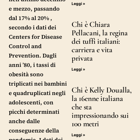
Leggi »
e mezzo, passando
dal 17% al 20% ,
Chi è Chiara
secondo i dati dei
Pellacani, la regina
Centers for Disease
dei tuffi italiani:
Control and
carriera e vita
Prevention. Dagli
privata
anni ’80, i tassi di
Leggi »
obesità sono
triplicati nei bambini
Chi è Kelly Doualla,
e quadruplicati negli
la 16enne italiana
adolescenti, con
che sta
picchi determinati
impressionando sui
anche dalle
100 metri
conseguenze della
Leggi »
pandemia. I dati dei