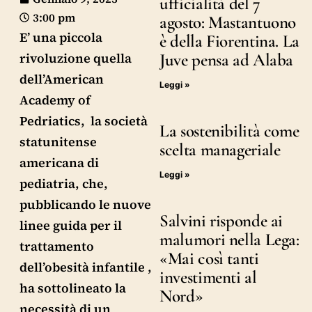
ufficialità del 7
3:00 pm
agosto: Mastantuono
E’ una piccola
è della Fiorentina. La
rivoluzione quella
Juve pensa ad Alaba
dell’American
Leggi »
Academy of
Pedriatics, la società
La sostenibilità come
statunitense
scelta manageriale
americana di
Leggi »
pediatria, che,
pubblicando le nuove
Salvini risponde ai
linee guida per il
malumori nella Lega:
trattamento
«Mai così tanti
dell’obesità infantile ,
investimenti al
ha sottolineato la
Nord»
necessità di un