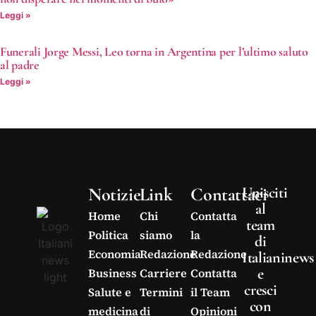
Leggi »
Funerali Jorge Messi, Leo torna in Argentina per l’ultimo saluto
al padre
Leggi »
Notizie
Link
Contattaci
Unisciti
al
Home
Chi
Contatta
team
Politica
siamo
la
di
Economia
Redazione
Redazione
Italianinews
e
Business
Carriere
Contatta
cresci
Salute e
Termini
il Team
con
medicina
di
Opinioni