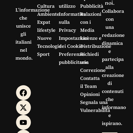
noi.
Cultura
utilizzo
Pubblicità
L’informazione
Collabora
Ambiente
Informativa
Relazioni
che
con
Expat
sulla
con i
unisce
una
lifestyle
Privacy
Media
gli
redazione
Nuove
Impostazioni
Licenze e
italiani
dinamica
Tecnologie
dei Cookie
Distribuzione
nel
e
Sport
Preferenze
Richiedi
mondo.
partecipa
pubblicitarie
una
alla
Correzione
creazione
Contatta
di
il Team
contenuti
Opinioni
che
Segnala una
informano
Vulnerabilità
e
ispirano.