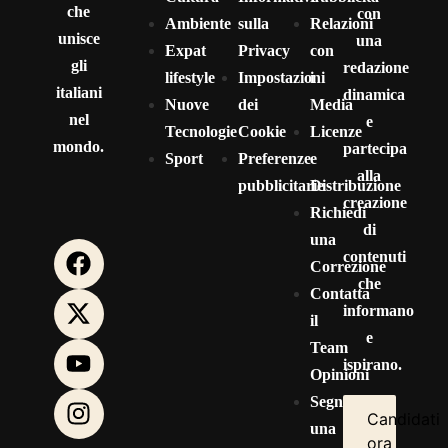
che
con
Ambiente
sulla
Relazioni
unisce
una
Expat
Privacy
con
gli
redazione
lifestyle
Impostazioni
i
italiani
dinamica
Nuove
dei
Media
nel
e
Tecnologie
Cookie
Licenze
mondo.
partecipa
Sport
Preferenze
e
alla
pubblicitarie
Distribuzione
creazione
Richiedi
di
una
contenuti
Correzione
che
Contatta
informano
il
e
Team
ispirano.
Opinioni
Segnala
Candidati
una
ora