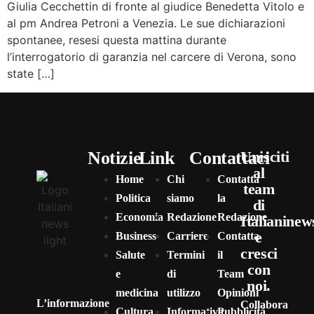
Giulia Cecchettin di fronte al giudice Benedetta Vitolo e
al pm Andrea Petroni a Venezia. Le sue dichiarazioni
spontanee, resesi questa mattina durante
l’interrogatorio di garanzia nel carcere di Verona, sono
state […]
Notizie
Link
Contattaci
Unisciti
al
Home
Chi
Contatta
team
Politica
siamo
la
di
Economia
Redazione
Redazione
Italianinew
e
Business
Carriere
Contatta
cresci
Salute
Termini
il
con
e
di
Team
noi.
medicina
utilizzo
Opinioni
L’informazione
Collabora
Cultura
Informativa
Pubblicità