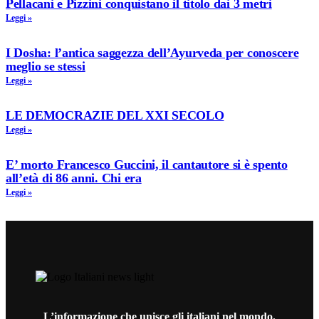
Pellacani e Pizzini conquistano il titolo dai 3 metri
Leggi »
I Dosha: l’antica saggezza dell’Ayurveda per conoscere
meglio se stessi
Leggi »
LE DEMOCRAZIE DEL XXI SECOLO
Leggi »
E’ morto Francesco Guccini, il cantautore si è spento
all’età di 86 anni. Chi era
Leggi »
L’informazione che unisce gli italiani nel mondo.