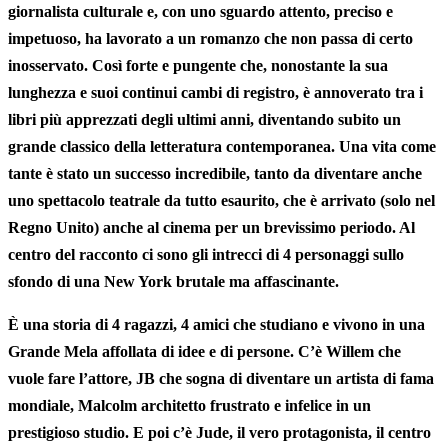
giornalista culturale e, con uno sguardo attento, preciso e
impetuoso, ha lavorato a un romanzo che non passa di certo
inosservato. Così forte e pungente che, nonostante la sua
lunghezza e suoi
continui cambi di registro
, è annoverato tra i
libri più apprezzati degli ultimi anni, diventando subito un
grande classico della letteratura contemporanea. Una vita come
tante è stato un successo incredibile, tanto da diventare anche
uno spettacolo teatrale da tutto esaurito, che è arrivato (solo nel
Regno Unito) anche al cinema per un brevissimo periodo. Al
centro del racconto ci sono
gli intrecci di 4 personaggi
sullo
sfondo di una New York brutale ma affascinante.
È una storia di 4 ragazzi, 4 amici che
studiano e vivono in una
Grande Mela affollata di idee e di persone
. C’è Willem che
vuole fare l’attore, JB che sogna di diventare un artista di fama
mondiale, Malcolm architetto frustrato e infelice in un
prestigioso studio. E poi c’è Jude, il vero protagonista, il centro