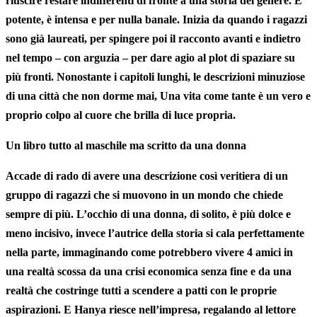
riuscire restare indifferenti di fronte a una storia del genere. E’
potente, è intensa e per nulla banale. Inizia da quando i ragazzi
sono già laureati, per spingere poi il racconto
avanti e indietro
nel tempo
– con arguzia – per dare agio al plot di spaziare su
più fronti. Nonostante i capitoli lunghi, le descrizioni minuziose
di una città che non dorme mai, Una vita come tante è un vero e
proprio colpo al cuore che brilla di luce propria.
Un libro tutto al maschile ma scritto da una donna
Accade di rado di avere una descrizione così veritiera di un
gruppo di ragazzi che si muovono in un mondo che chiede
sempre di più. L’occhio di una donna, di solito, è più dolce e
meno incisivo, invece l’autrice della storia si cala perfettamente
nella parte, immaginando come potrebbero vivere 4 amici in
una
realtà scossa da una crisi economica
senza fine e da una
realtà che costringe tutti a scendere a patti con le proprie
aspirazioni. E Hanya riesce nell’impresa, regalando al lettore