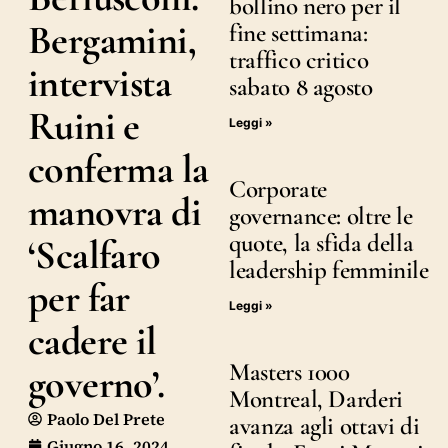
bollino nero per il
Bergamini,
fine settimana:
traffico critico
intervista
sabato 8 agosto
Ruini e
Leggi »
conferma la
Corporate
manovra di
governance: oltre le
quote, la sfida della
‘Scalfaro
leadership femminile
per far
Leggi »
cadere il
Masters 1000
governo’.
Montreal, Darderi
Paolo Del Prete
avanza agli ottavi di
Giugno 16, 2024