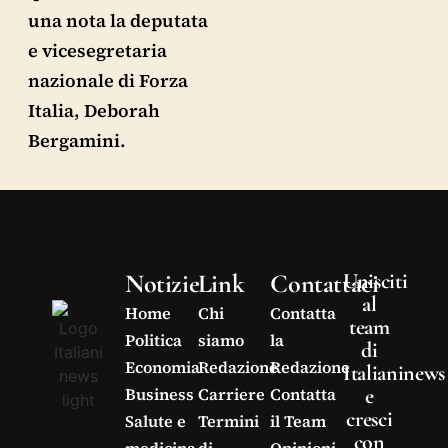
una nota la deputata
e vicesegretaria
nazionale di Forza
Italia, Deborah
Bergamini.
Notizie
Link
Contattaci
Unisciti
al
Home
Chi
Contatta
team
Politica
siamo
la
di
Economia
Redazione
Redazione
Italianinews
e
Business
Carriere
Contatta
cresci
Salute e
Termini
il Team
con