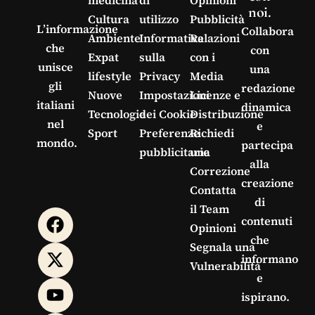
medicina
di
Opinioni
noi.
Cultura
utilizzo
Pubblicità
L’informazione
Collabora
Ambiente
Informativa
Relazioni
che
con
Expat
sulla
con i
unisce
una
lifestyle
Privacy
Media
gli
redazione
Nuove
Impostazioni
Licenze e
italiani
dinamica
Tecnologie
dei Cookie
Distribuzione
nel
e
Sport
Preferenze
Richiedi
mondo.
partecipa
pubblicitarie
una
alla
Correzione
creazione
Contatta
di
il Team
contenuti
Opinioni
che
Segnala una
informano
Vulnerabilità
e
ispirano.