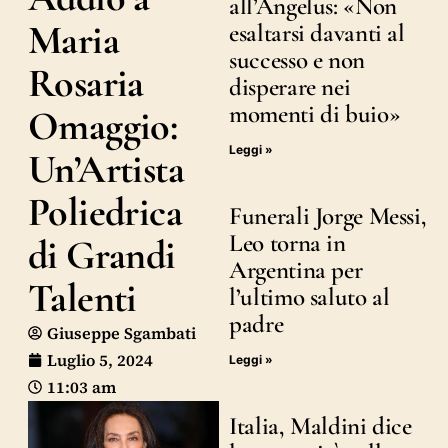
all’Angelus: «Non
Maria
esaltarsi davanti al
successo e non
Rosaria
disperare nei
momenti di buio»
Omaggio:
Leggi »
Un’Artista
Poliedrica
Funerali Jorge Messi,
Leo torna in
di Grandi
Argentina per
Talenti
l’ultimo saluto al
padre
Giuseppe Sgambati
Luglio 5, 2024
Leggi »
11:03 am
Italia, Maldini dice