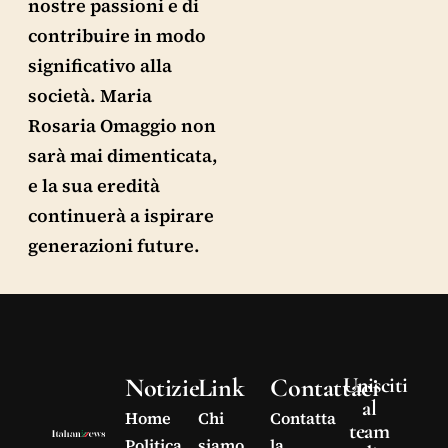
nostre passioni e di
contribuire in modo
significativo alla
società. Maria
Rosaria Omaggio non
sarà mai dimenticata,
e la sua eredità
continuerà a ispirare
generazioni future.
Notizie
Link
Contattaci
Unisciti
al
Home
Chi
Contatta
team
Politica
siamo
la