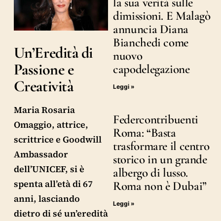
la sua verità sulle
dimissioni. E Malagò
annuncia Diana
Bianchedi come
Un’Eredità di
nuovo
Passione e
capodelegazione
Creatività
Leggi »
Maria Rosaria
Federcontribuenti
Omaggio, attrice,
Roma: “Basta
scrittrice e Goodwill
trasformare il centro
Ambassador
storico in un grande
dell’UNICEF, si è
albergo di lusso.
spenta all’età di 67
Roma non è Dubai”
anni, lasciando
Leggi »
dietro di sé un’eredità