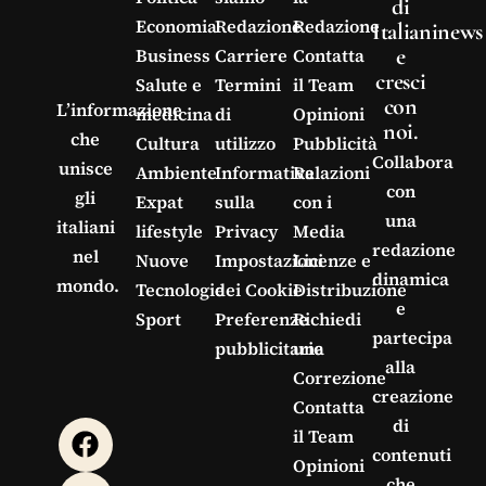
di
Economia
Redazione
Redazione
Italianinews
e
Business
Carriere
Contatta
cresci
Salute e
Termini
il Team
con
L’informazione
medicina
di
Opinioni
noi.
che
Cultura
utilizzo
Pubblicità
Collabora
unisce
Ambiente
Informativa
Relazioni
con
gli
Expat
sulla
con i
una
italiani
lifestyle
Privacy
Media
redazione
nel
Nuove
Impostazioni
Licenze e
dinamica
mondo.
Tecnologie
dei Cookie
Distribuzione
e
Sport
Preferenze
Richiedi
partecipa
pubblicitarie
una
alla
Correzione
creazione
Contatta
di
il Team
contenuti
Opinioni
che