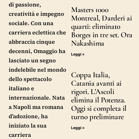
di passione,
Masters 1000
creatività e impegno
Montreal, Darderi ai
sociale. Con una
quarti: eliminato
carriera eclettica che
Borges in tre set. Ora
abbraccia cinque
Nakashima
decenni, Omaggio ha
Leggi »
lasciato un segno
indelebile nel mondo
Coppa Italia,
dello spettacolo
Catania avanti ai
italiano e
rigori. L’Ascoli
internazionale. Nata
elimina il Potenza.
a Napoli ma romana
Oggi si completa il
turno preliminare
d’adozione, ha
iniziato la sua
Leggi »
carriera