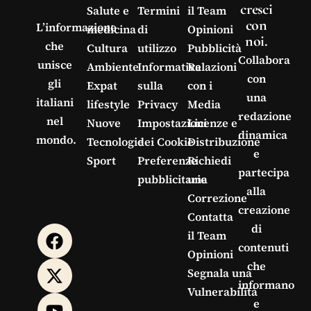
cresci
Salute e
Termini
il Team
con
L’informazione
medicina
di
Opinioni
noi.
che
Cultura
utilizzo
Pubblicità
Collabora
unisce
Ambiente
Informativa
Relazioni
con
gli
Expat
sulla
con i
una
italiani
lifestyle
Privacy
Media
redazione
nel
Nuove
Impostazioni
Licenze e
dinamica
mondo.
Tecnologie
dei Cookie
Distribuzione
e
Sport
Preferenze
Richiedi
partecipa
pubblicitarie
una
alla
Correzione
creazione
Contatta
di
il Team
contenuti
Opinioni
che
Segnala una
informano
Vulnerabilità
e