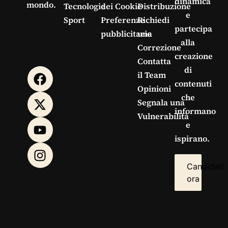
dinamica
mondo.
Tecnologie
dei Cookie
Distribuzione
e
Sport
Preferenze
Richiedi
partecipa
pubblicitarie
una
alla
Correzione
creazione
Contatta
di
il Team
contenuti
Opinioni
che
Segnala una
informano
Vulnerabilità
e
ispirano.
Candidati
ora