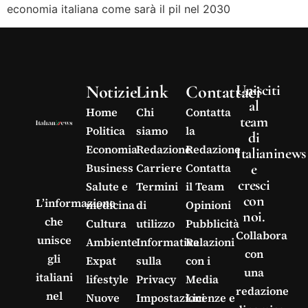
economia italiana come sarà il pil nel 2030
Notizie
Link
Contattaci
Unisciti
al
Home
Chi
Contatta
team
Politica
siamo
la
di
Economia
Redazione
Redazione
Italianinews
e
Business
Carriere
Contatta
cresci
Salute e
Termini
il Team
con
L’informazione
medicina
di
Opinioni
noi.
che
Cultura
utilizzo
Pubblicità
Collabora
unisce
Ambiente
Informativa
Relazioni
con
gli
Expat
sulla
con i
una
italiani
lifestyle
Privacy
Media
redazione
nel
Nuove
Impostazioni
Licenze e