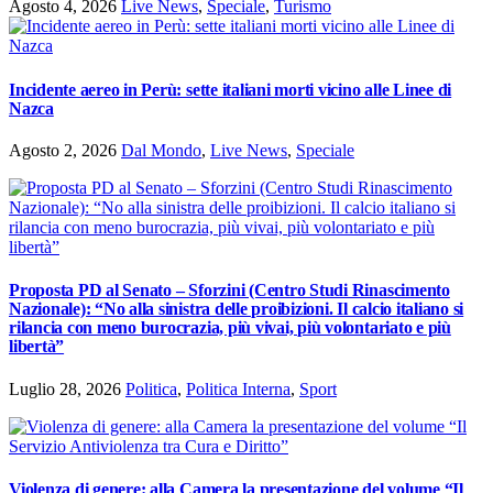
Agosto 4, 2026
Live News
,
Speciale
,
Turismo
Incidente aereo in Perù: sette italiani morti vicino alle Linee di
Nazca
Agosto 2, 2026
Dal Mondo
,
Live News
,
Speciale
Proposta PD al Senato – Sforzini (Centro Studi Rinascimento
Nazionale): “No alla sinistra delle proibizioni. Il calcio italiano si
rilancia con meno burocrazia, più vivai, più volontariato e più
libertà”
Luglio 28, 2026
Politica
,
Politica Interna
,
Sport
Violenza di genere: alla Camera la presentazione del volume “Il