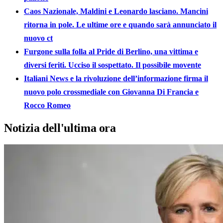
Caos Nazionale, Maldini e Leonardo lasciano. Mancini
ritorna in pole. Le ultime ore e quando sarà annunciato il
nuovo ct
Furgone sulla folla al Pride di Berlino, una vittima e
diversi feriti. Ucciso il sospettato. Il possibile movente
Italiani News e la rivoluzione dell’informazione firma il
nuovo polo crossmediale con Giovanna Di Francia e
Rocco Romeo
Notizia dell'ultima ora