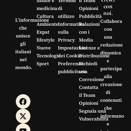
Salute e
Termini
il Team
con
medicina
di
Opinioni
noi.
Cultura
utilizzo
Pubblicità
L’informazione
Collabora
Ambiente
Informativa
Relazioni
che
con
Expat
sulla
con i
unisce
una
lifestyle
Privacy
Media
gli
redazione
Nuove
Impostazioni
Licenze e
italiani
dinamica
Tecnologie
dei Cookie
Distribuzione
nel
e
Sport
Preferenze
Richiedi
mondo.
partecipa
pubblicitarie
una
alla
Correzione
creazione
Contatta
di
il Team
contenuti
Opinioni
che
Segnala una
informano
Vulnerabilità
e