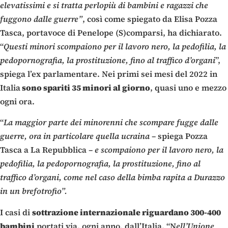
elevatissimi e si tratta perlopiù di bambini e ragazzi che
fuggono dalle guerre”
, così come spiegato da Elisa Pozza
Tasca, portavoce di Penelope (S)comparsi, ha dichiarato.
“
Questi minori scompaiono per il lavoro nero, la pedofilia, la
pedopornografia, la prostituzione, fino al traffico d’organi
”,
spiega l’ex parlamentare. Nei primi sei mesi del 2022 in
Italia
sono spariti 35 minori al giorno
, quasi uno e mezzo
ogni ora.
“
La maggior parte dei minorenni che scompare fugge dalle
guerre, ora in particolare quella ucraina
– spiega Pozza
Tasca a La Repubblica –
e scompaiono per il lavoro nero, la
pedofilia, la pedopornografia, la prostituzione, fino al
traffico d’organi, come nel caso della bimba rapita a Durazzo
in un brefotrofio”.
I casi di
sottrazione internazionale riguardano 300-400
bambini
portati via, ogni anno, dall’Italia. “N
ell’Unione