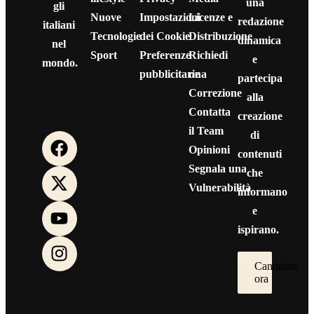
una
gli
Nuove
Impostazioni
Licenze e
redazione
italiani
Tecnologie
dei Cookie
Distribuzione
dinamica
nel
Sport
Preferenze
Richiedi
e
mondo.
pubblicitarie
una
partecipa
Correzione
alla
Contatta
creazione
il Team
di
Opinioni
contenuti
Segnala una
che
Vulnerabilità
informano
e
ispirano.
Candidati
ora