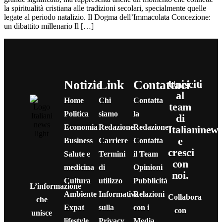
la spiritualità cristiana alle tradizioni secolari, specialmente quelle
legate al periodo natalizio. Il Dogma dell’Immacolata Concezione:
un dibattito millenario Il […]
Notizie
Link
Contattaci
Unisciti
al
Home
Chi
Contatta
team
Politica
siamo
la
di
Economia
Redazione
Redazione
Italianinew
e
Business
Carriere
Contatta
cresci
Salute e
Termini
il Team
con
medicina
di
Opinioni
noi.
Cultura
utilizzo
Pubblicità
L’informazione
Ambiente
Informativa
Relazioni
Collabora
che
Expat
sulla
con i
con
unisce
lifestyle
Privacy
Media