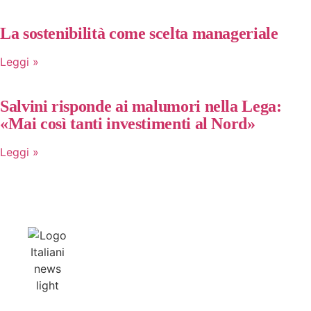
La sostenibilità come scelta manageriale
Leggi »
Salvini risponde ai malumori nella Lega:
«Mai così tanti investimenti al Nord»
Leggi »
Notizie
Link
Contattaci
Unisciti
al
Home
Chi
Contatta
team
Politica
siamo
la
di
Economia
Redazione
Redazione
Italianine
L’informazione