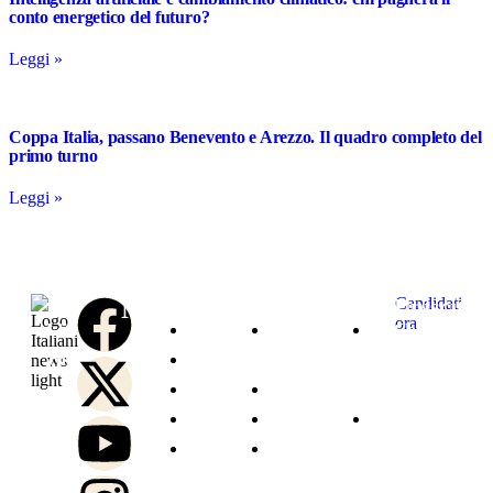
conto energetico del futuro?
Leggi »
Coppa Italia, passano Benevento e Arezzo. Il quadro completo del
primo turno
Leggi »
Notizie
Link
Contattaci
Unisciti
Candidati
ora
al
L’informazione
Home
Chi
Contatta
Collabora
team
che
Politica
siamo
la
con
di
unisce
Economia
Redazione
Redazione
una
Italianin
gli
Business
Carriere
Contatta
redazione
e
italiani
Salute
Termini
il
dinamica
cresci
nel
e
di
Team
e
con