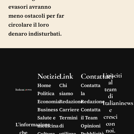
evasori avranno
meno ostacoli per far
circolare il loro
denaro indisturbati.
Notizie
Link
Contattaci
Unisciti
al
Home
Chi
Contatta
team
Politica
siamo
la
di
Economia
Redazione
Redazione
Italianinews
e
Business
Carriere
Contatta
cresci
Salute e
Termini
il Team
con
L’informazione
medicina
di
Opinioni
noi.
che
Cultura
utilizzo
Pubblicità