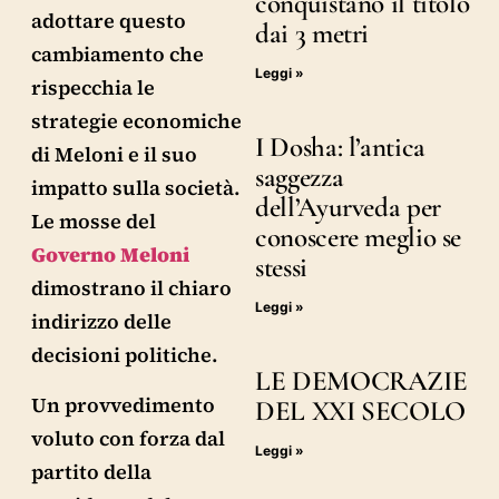
conquistano il titolo
adottare questo
dai 3 metri
cambiamento che
Leggi »
rispecchia le
strategie economiche
I Dosha: l’antica
di Meloni e il suo
saggezza
impatto sulla società.
dell’Ayurveda per
Le mosse del
conoscere meglio se
Governo Meloni
stessi
dimostrano il chiaro
Leggi »
indirizzo delle
decisioni politiche.
LE DEMOCRAZIE
Un provvedimento
DEL XXI SECOLO
voluto con forza dal
Leggi »
partito della