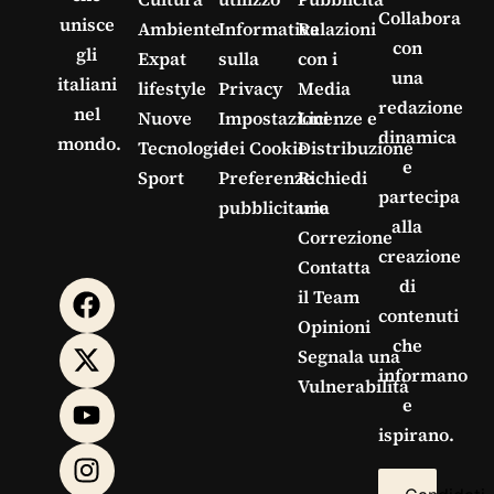
Collabora
unisce
Ambiente
Informativa
Relazioni
con
gli
Expat
sulla
con i
una
italiani
lifestyle
Privacy
Media
redazione
nel
Nuove
Impostazioni
Licenze e
dinamica
mondo.
Tecnologie
dei Cookie
Distribuzione
e
Sport
Preferenze
Richiedi
partecipa
pubblicitarie
una
alla
Correzione
creazione
Contatta
di
il Team
contenuti
Opinioni
che
Segnala una
informano
Vulnerabilità
e
ispirano.