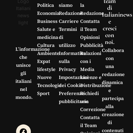
team
Politica
siamo
la
di
Economia
Redazione
Redazione
Italianinews
e
Business
Carriere
Contatta
cresci
Salute e
Termini
il Team
con
medicina
di
Opinioni
noi.
Cultura
utilizzo
Pubblicità
L’informazione
Collabora
Ambiente
Informativa
Relazioni
che
con
Expat
sulla
con i
unisce
una
lifestyle
Privacy
Media
gli
redazione
Nuove
Impostazioni
Licenze e
italiani
dinamica
Tecnologie
dei Cookie
Distribuzione
nel
e
Sport
Preferenze
Richiedi
mondo.
partecipa
pubblicitarie
una
alla
Correzione
creazione
Contatta
di
il Team
contenuti