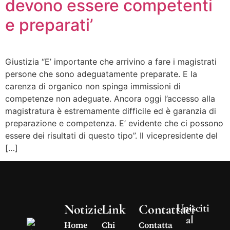
devono essere competenti
e preparati’
Giustizia “E’ importante che arrivino a fare i magistrati
persone che sono adeguatamente preparate. E la
carenza di organico non spinga immissioni di
competenze non adeguate. Ancora oggi l’accesso alla
magistratura è estremamente difficile ed è garanzia di
preparazione e competenza. E’ evidente che ci possono
essere dei risultati di questo tipo”. Il vicepresidente del
[…]
Notizie
Link
Contattaci
Unisciti
al
Home
Chi
Contatta