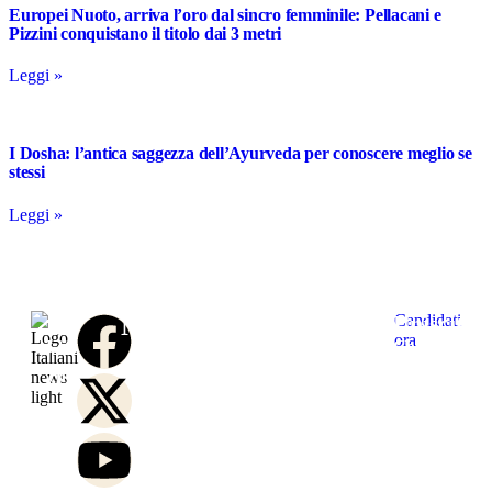
Europei Nuoto, arriva l’oro dal sincro femminile: Pellacani e
Pizzini conquistano il titolo dai 3 metri
Leggi »
I Dosha: l’antica saggezza dell’Ayurveda per conoscere meglio se
stessi
Leggi »
Notizie
Link
Contattaci
Unisciti
Candidati
Home
Chi
Contatta
ora
al
L’informazione
Collabora
Politica
siamo
la
team
che
con
Economia
Redazione
Redazione
di
unisce
una
Business
Carriere
Contatta
Italianin
gli
redazione
e
Salute e
Termini
il Team
italiani
dinamica
cresci
medicina
di
Opinioni