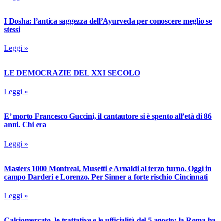
I Dosha: l’antica saggezza dell’Ayurveda per conoscere meglio se
stessi
Leggi »
LE DEMOCRAZIE DEL XXI SECOLO
Leggi »
E’ morto Francesco Guccini, il cantautore si è spento all’età di 86
anni. Chi era
Leggi »
Masters 1000 Montreal, Musetti e Arnaldi al terzo turno. Oggi in
campo Darderi e Lorenzo. Per Sinner a forte rischio Cincinnati
Leggi »
Calciomercato, le trattative e le ufficialità del 5 agosto: la Roma ha