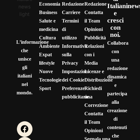
Economia
Redazione
Redazione
Italianinew
e
Business
Carriere
Contatta
cresci
Salute e
Termini
il Team
con
medicina
di
Opinioni
noi.
Cultura
utilizzo
Pubblicità
L’informazione
Collabora
Ambiente
Informativa
Relazioni
che
con
Expat
sulla
con i
unisce
una
lifestyle
Privacy
Media
gli
redazione
Nuove
Impostazioni
Licenze e
italiani
dinamica
Tecnologie
dei Cookie
Distribuzione
nel
e
Sport
Preferenze
Richiedi
mondo.
partecipa
pubblicitarie
una
alla
Correzione
creazione
Contatta
di
il Team
contenuti
Opinioni
che
Segnala una