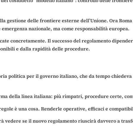
del cosiddetto “modello italiano”: controllo delle frontiere
 nella gestione delle frontiere esterne dell’Unione. Ora Ro
me emergenza nazionale, ma come responsabilità europea.
ate concretamente. Il successo del regolamento dipenderà 
ponibili e dalla rapidità delle procedure.
ia politica per il governo italiano, che da tempo chiedeva
rma della linea italiana: più rimpatri, procedure certe, co
egole è una cosa. Renderle operative, efficaci e compatibil
erà vedere se il nuovo regolamento riuscirà davvero a trasf