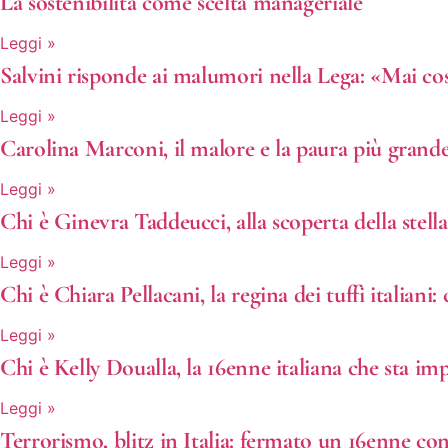
La sostenibilità come scelta manageriale
Leggi »
Salvini risponde ai malumori nella Lega: «Mai cos
Leggi »
Carolina Marconi, il malore e la paura più grand
Leggi »
Chi è Ginevra Taddeucci, alla scoperta della stell
Leggi »
Chi è Chiara Pellacani, la regina dei tuffi italiani: 
Leggi »
Chi è Kelly Doualla, la 16enne italiana che sta im
Leggi »
Terrorismo, blitz in Italia: fermato un 16enne co