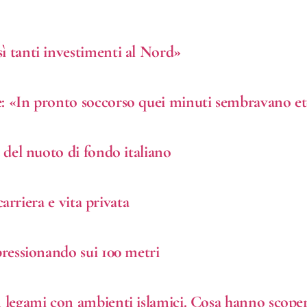
ì tanti investimenti al Nord»
e: «In pronto soccorso quei minuti sembravano et
a del nuoto di fondo italiano
carriera e vita privata
pressionando sui 100 metri
n legami con ambienti islamici. Cosa hanno scoper