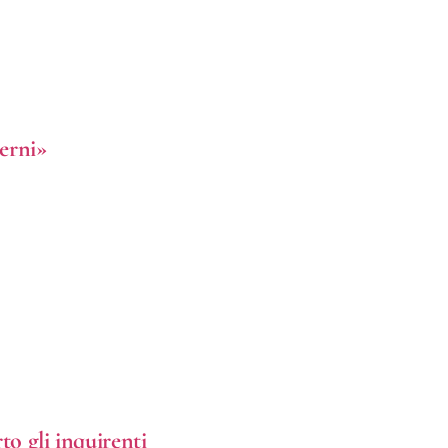
erni»
to gli inquirenti