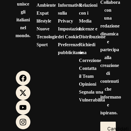
Collabora
unisce
Ambiente
Informativa
Relazioni
con
gli
Expat
sulla
con i
una
italiani
lifestyle
Privacy
Media
redazione
nel
Nuove
Impostazioni
Licenze e
dinamica
mondo.
Tecnologie
dei Cookie
Distribuzione
e
Sport
Preferenze
Richiedi
partecipa
pubblicitarie
una
alla
Correzione
creazione
Contatta
di
il Team
contenuti
Opinioni
che
Segnala una
informano
Vulnerabilità
e
ispirano.
Candidati