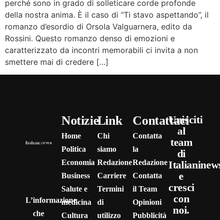
perché sono in grado di solleticare corde profonde
della nostra anima. È il caso di “Ti stavo aspettando”, il
romanzo d’esordio di Orsola Valguarnera, edito da
Rossini. Questo romanzo denso di emozioni e
caratterizzato da incontri memorabili ci invita a non
smettere mai di credere […]
Notizie
Link
Contattaci
Unisciti
al
Home
Chi
Contatta
team
Politica
siamo
la
di
Economia
Redazione
Redazione
Italianinew
e
Business
Carriere
Contatta
cresci
Salute e
Termini
il Team
con
L’informazione
medicina
di
Opinioni
noi.
che
Cultura
utilizzo
Pubblicità