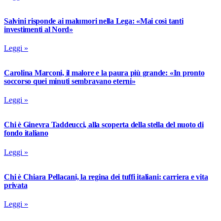
Salvini risponde ai malumori nella Lega: «Mai così tanti
investimenti al Nord»
Leggi »
Carolina Marconi, il malore e la paura più grande: «In pronto
soccorso quei minuti sembravano eterni»
Leggi »
Chi è Ginevra Taddeucci, alla scoperta della stella del nuoto di
fondo italiano
Leggi »
Chi è Chiara Pellacani, la regina dei tuffi italiani: carriera e vita
privata
Leggi »