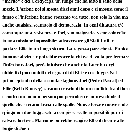
“merito” è del
Cordyceps
, un fungo che ha fatto il salto della
specie. L’azione poi si sposta dieci anni dopo e si mostra come il
fungo e l’infezione hanno spazzato via tutto, non solo la vita ma
anche qualsiasi scampolo di democrazia. In ogni dittatura c’è
comunque una resistenza e Joel, suo malgrado, viene coinvolto
in una missione impossibile
: attraversare gli Stati Uniti e
portare Ellie in un luogo sicuro. La ragazza pare che sia l’unica
immune al virus e potrebbe essere la chiave di volta per fermare
l’infezione. Joel, però, intuisce che anche la Luce ha degli
obbiettivi poco nobili nei riguardi di Ellie e così fugge. Nel
primo episodio della seconda stagione, Joel (Pedro Pascal) ed
Ellie (Bella Ramsey) saranno
trascinati in un conflitto fra di loro
e contro un mondo persino più pericoloso e imprevedibile di
quello che si erano lasciati alle spalle. Nuove forze e nuove sfide
spingono i due fuggiaschi a compiere scelte impossibili pur di
salvare lo stessi. Ma come potrebbe reagire Ellie di fronte alle
bugie di Joel?