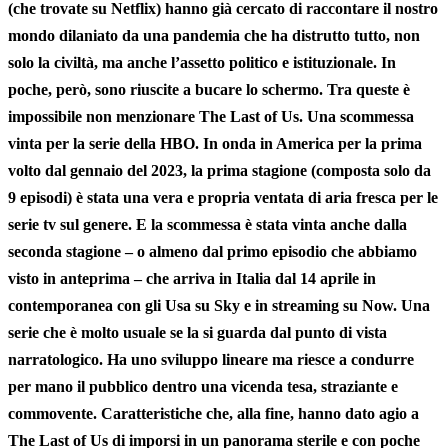
(che trovate su Netflix) hanno già cercato di
raccontare il nostro
mondo dilaniato da una pandemia
che ha distrutto tutto, non
solo la civiltà, ma anche l’assetto politico e istituzionale. In
poche, però, sono riuscite a bucare lo schermo. Tra queste è
impossibile non menzionare
The Last of Us.
Una scommessa
vinta per la serie della HBO. In onda in America per la prima
volto dal gennaio del 2023, la prima stagione (composta solo da
9 episodi) è stata una vera e propria ventata di aria fresca per le
serie tv sul genere. E la scommessa è stata vinta anche dalla
seconda stagione – o almeno dal primo episodio che abbiamo
visto in anteprima – che arriva in Italia dal
14 aprile in
contemporanea con gli Usa su Sky e in streaming su Now.
Una
serie che è molto usuale se la si guarda dal punto di vista
narratologico. Ha uno sviluppo lineare ma riesce a condurre
per mano il pubblico dentro una vicenda tesa, straziante e
commovente. Caratteristiche che, alla fine, hanno dato agio a
The Last of Us di imporsi in un panorama sterile e con poche