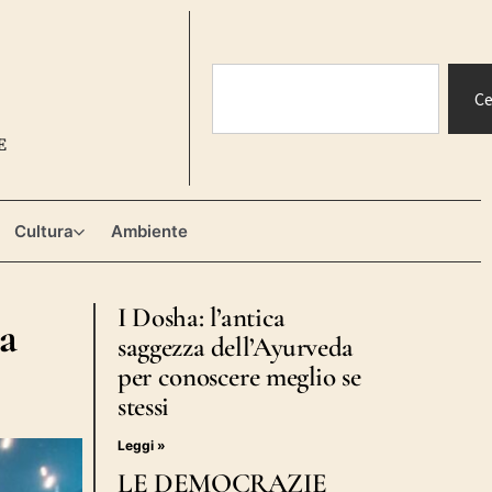
Ce
E
Cultura
Ambiente
I Dosha: l’antica
ta
saggezza dell’Ayurveda
per conoscere meglio se
stessi
Leggi »
LE DEMOCRAZIE