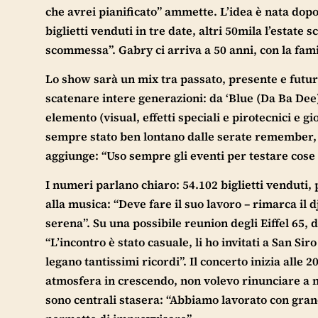
che avrei pianificato” ammette. L’idea è nata dopo
biglietti venduti in tre date, altri 50mila l’esta
scommessa”. Gabry ci arriva a 50 anni, con la famig
Lo show sarà un mix tra passato, presente e futuro
scatenare intere generazioni: da ‘Blue (Da Ba Dee)’ 
elemento (visual, effetti speciali e pirotecnici e 
sempre stato ben lontano dalle serate remember, 
aggiunge: “Uso sempre gli eventi per testare cose
I numeri parlano chiaro: 54.102 biglietti venduti,
alla musica: “Deve fare il suo lavoro – rimarca il dj
serena”. Su una possibile reunion degli Eiffel 65, 
“L’incontro è stato casuale, li ho invitati a San S
legano tantissimi ricordi”. Il concerto inizia alle
atmosfera in crescendo, non volevo rinunciare a nul
sono centrali stasera: “Abbiamo lavorato con grand