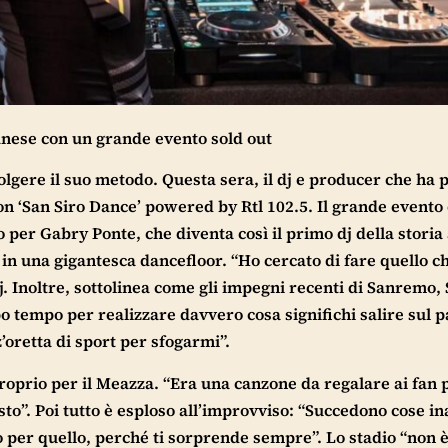
lanese con un grande evento sold out
olgere il suo metodo. Questa sera, il dj e producer che ha p
con ‘San Siro Dance’ powered by Rtl 102.5. Il grande evento 
per Gabry Ponte, che diventa così il primo dj della storia 
 in una gigantesca dancefloor. “Ho cercato di fare quello ch
. Inoltre, sottolinea come gli impegni recenti di Sanremo,
o tempo per realizzare davvero cosa significhi salire sul p
zz’oretta di sport per sfogarmi”.
o proprio per il Meazza. “Era una canzone da regalare ai fan 
sto”. Poi tutto è esploso all’improvviso: “Succedono cose i
o per quello, perché ti sorprende sempre”. Lo stadio “non 