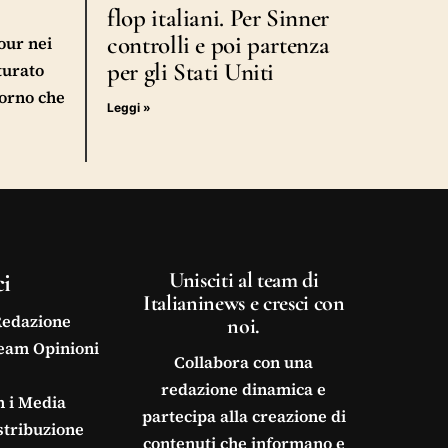
flop italiani. Per Sinner
controlli e poi partenza
our nei
per gli Stati Uniti
turato
iorno che
Leggi »
ci
Unisciti al team di
Italianinews e cresci con
Redazione
noi.
Team Opinioni
Collabora con una
redazione dinamica e
n i Media
partecipa alla creazione di
stribuzione
contenuti che informano e