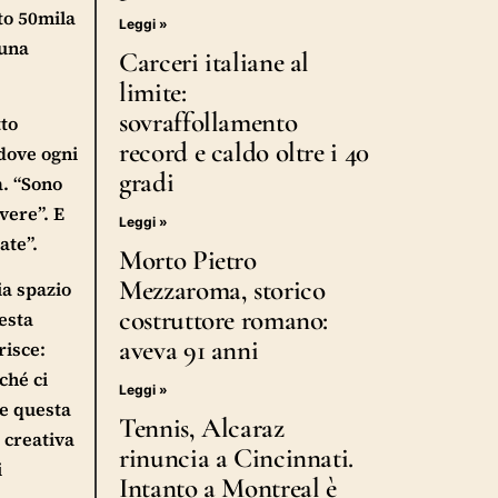
to 50mila
Leggi »
 una
Carceri italiane al
limite:
sovraffollamento
tto
record e caldo oltre i 40
 dove ogni
gradi
a. “Sono
vere”. E
Leggi »
ate”.
Morto Pietro
Mezzaroma, storico
ia spazio
costruttore romano:
festa
aveva 91 anni
risce:
ché ci
Leggi »
re questa
Tennis, Alcaraz
 creativa
rinuncia a Cincinnati.
i
Intanto a Montreal è