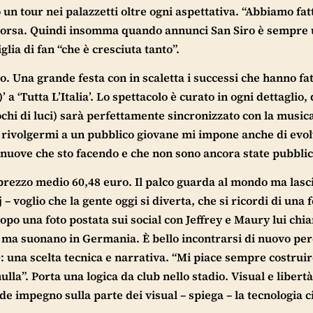
 un tour nei palazzetti oltre ogni aspettativa. “Abbiamo fat
te scorsa. Quindi insomma quando annunci San Siro è sempre
lia di fan “che è cresciuta tanto”.
. Una grande festa con in scaletta i successi che hanno fa
a ‘Tutta L’Italia’. Lo spettacolo è curato in ogni dettaglio,
giochi di luci) sarà perfettamente sincronizzato con la music
rivolgermi a un pubblico giovane mi impone anche di evol
 nuove che sto facendo e che non sono ancora state pubblic
 prezzo medio 60,48 euro. Il palco guarda al mondo ma lasc
 – voglio che la gente oggi si diverta, che si ricordi di una 
dopo una foto postata sui social con Jeffrey e Maury lui chia
iro ma suonano in Germania. È bello incontrarsi di nuovo per
 20: una scelta tecnica e narrativa. “Mi piace sempre costrui
la”. Porta una logica da club nello stadio. Visual e libertà
e impegno sulla parte dei visual – spiega – la tecnologia c