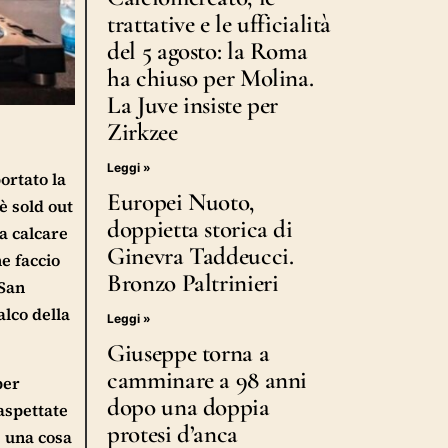
trattative e le ufficialità
del 5 agosto: la Roma
ha chiuso per Molina.
La Juve insiste per
Zirkzee
Leggi »
ortato la
Europei Nuoto,
è sold out
doppietta storica di
a calcare
Ginevra Taddeucci.
e faccio
Bronzo Paltrinieri
 San
alco della
Leggi »
Giuseppe torna a
camminare a 98 anni
per
dopo una doppia
naspettate
protesi d’anca
è una cosa