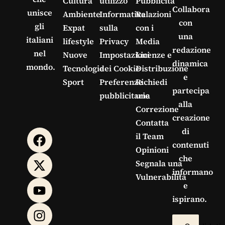
Cultura
utilizzo
Pubblicità
Collabora
unisce
Ambiente
Informativa
Relazioni
con
gli
Expat
sulla
con i
una
italiani
lifestyle
Privacy
Media
redazione
nel
Nuove
Impostazioni
Licenze e
dinamica
mondo.
Tecnologie
dei Cookie
Distribuzione
e
Sport
Preferenze
Richiedi
partecipa
pubblicitarie
una
alla
Correzione
creazione
Contatta
di
il Team
contenuti
Opinioni
che
Segnala una
informano
Vulnerabilità
e
ispirano.