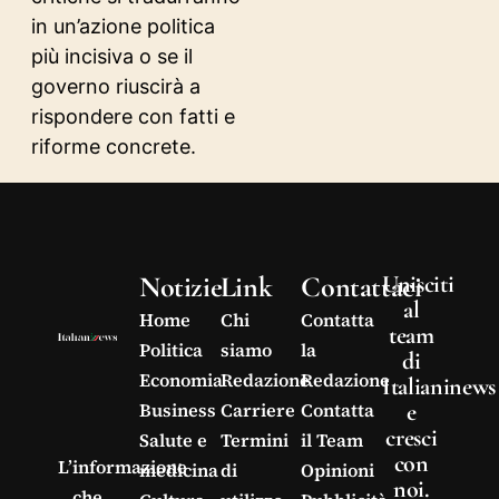
in un’azione politica
più incisiva o se il
governo riuscirà a
rispondere con fatti e
riforme concrete.
Notizie
Link
Contattaci
Unisciti
al
Home
Chi
Contatta
team
Politica
siamo
la
di
Economia
Redazione
Redazione
Italianinews
e
Business
Carriere
Contatta
cresci
Salute e
Termini
il Team
con
L’informazione
medicina
di
Opinioni
noi.
che