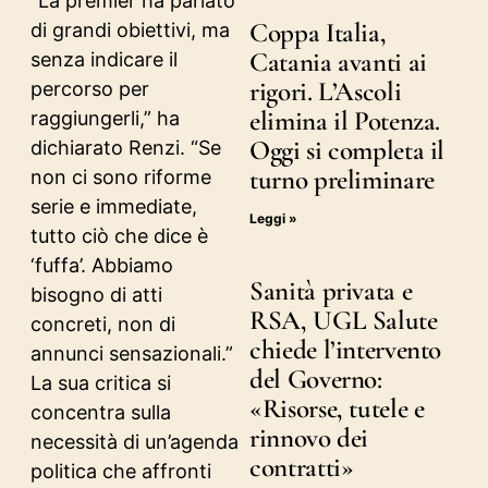
“La premier ha parlato
Coppa Italia,
di grandi obiettivi, ma
Catania avanti ai
senza indicare il
rigori. L’Ascoli
percorso per
elimina il Potenza.
raggiungerli,” ha
Oggi si completa il
dichiarato Renzi. “Se
turno preliminare
non ci sono riforme
serie e immediate,
Leggi »
tutto ciò che dice è
‘fuffa’. Abbiamo
Sanità privata e
bisogno di atti
RSA, UGL Salute
concreti, non di
chiede l’intervento
annunci sensazionali.”
del Governo:
La sua critica si
«Risorse, tutele e
concentra sulla
rinnovo dei
necessità di un’agenda
contratti»
politica che affronti