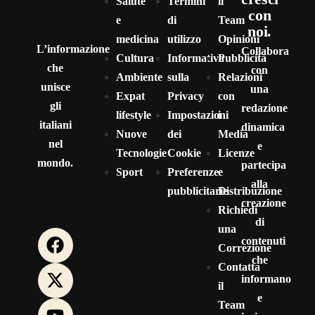
Salute
Termini
il
con
e
di
Team
noi.
medicina
utilizzo
Opinioni
L’informazione
Collabora
Cultura
Informativa
Pubblicità
che
con
Ambiente
sulla
Relazioni
unisce
una
Expat
Privacy
con
gli
redazione
lifestyle
Impostazioni
i
italiani
dinamica
Nuove
dei
Media
nel
e
Tecnologie
Cookie
Licenze
mondo.
partecipa
Sport
Preferenze
e
alla
pubblicitarie
Distribuzione
creazione
Richiedi
di
una
contenuti
Correzione
che
Contatta
informano
il
e
Team