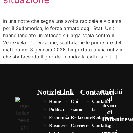
In una notte che segna una svolta radicale e violenta
per il Sudamerica, le forze armate degli Stati Uniti
hanno lanciato un attacco su larga scala contro il
Venezuela. L’operazione, scattata nelle prime ore del
mattino del 3 gennaio 2026, ha portato a una notizia
che sta facendo il giro del mondo: la cattura di […]
Notizie
Link
Contattaci
Unisciti
al
Home
Chi
Contatta
team
Politica
siamo
la
di
Economia
Redazione
Redazione
Italianinew
e
Business
Carriere
Contatta
cresci