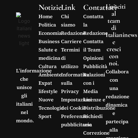
Notizie
Link
Contattaci
Unisciti
al
Home
Chi
Contatta
team
Politica
siamo
la
di
Economia
Redazione
Redazione
Italianinews
e
Business
Carriere
Contatta
cresci
Salute e
Termini
il Team
con
medicina
di
Opinioni
noi.
Cultura
utilizzo
Pubblicità
L’informazione
Collabora
Ambiente
Informativa
Relazioni
che
con
Expat
sulla
con i
unisce
una
lifestyle
Privacy
Media
gli
redazione
Nuove
Impostazioni
Licenze e
italiani
dinamica
Tecnologie
dei Cookie
Distribuzione
nel
e
Sport
Preferenze
Richiedi
mondo.
partecipa
pubblicitarie
una
alla
Correzione