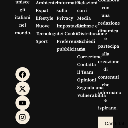
unisce
Ambiente
Informativa
Relazioni
con
gli
Expat
sulla
con i
una
italiani
lifestyle
Privacy
Media
redazione
nel
Nuove
Impostazioni
Licenze e
dinamica
mondo.
Tecnologie
dei Cookie
Distribuzione
e
Sport
Preferenze
Richiedi
partecipa
pubblicitarie
una
alla
Correzione
creazione
Contatta
di
il Team
contenuti
Opinioni
che
Segnala una
informano
Vulnerabilità
e
ispirano.
Candidati