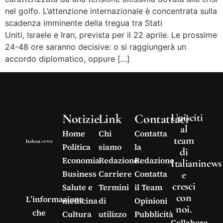
nel golfo. L’attenzione internazionale è concentrata sulla
scadenza imminente della tregua tra Stati
Uniti, Israele e Iran, prevista per il 22 aprile. Le prossime
24-48 ore saranno decisive: o si raggiungerà un
accordo diplomatico, oppure […]
Notizie
Link
Contattaci
Unisciti
al
Home
Chi
Contatta
team
Politica
siamo
la
di
Economia
Redazione
Redazione
Italianinews
e
Business
Carriere
Contatta
cresci
Salute e
Termini
il Team
con
L’informazione
medicina
di
Opinioni
noi.
che
Cultura
utilizzo
Pubblicità
Collabora