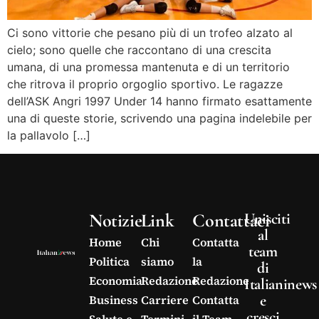
Ci sono vittorie che pesano più di un trofeo alzato al
cielo; sono quelle che raccontano di una crescita
umana, di una promessa mantenuta e di un territorio
che ritrova il proprio orgoglio sportivo. Le ragazze
dell’ASK Angri 1997 Under 14 hanno firmato esattamente
una di queste storie, scrivendo una pagina indelebile per
la pallavolo […]
Notizie
Link
Contattaci
Unisciti
al
Home
Chi
Contatta
team
Politica
siamo
la
di
Economia
Redazione
Redazione
Italianinews
e
Business
Carriere
Contatta
cresci
Salute e
Termini
il Team