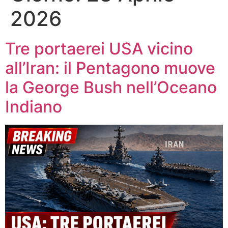
2026
Tre portaerei USA vicino
all’Iran: il Pentagono muove
la George Bush nell’Oceano
Indiano