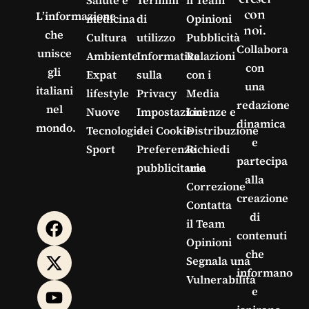
con
L’informazione
medicina
di
Opinioni
noi.
che
Cultura
utilizzo
Pubblicità
Collabora
unisce
Ambiente
Informativa
Relazioni
con
gli
Expat
sulla
con i
una
italiani
lifestyle
Privacy
Media
redazione
nel
Nuove
Impostazioni
Licenze e
dinamica
mondo.
Tecnologie
dei Cookie
Distribuzione
e
Sport
Preferenze
Richiedi
partecipa
pubblicitarie
una
alla
Correzione
creazione
Contatta
di
il Team
contenuti
Opinioni
che
Segnala una
informano
Vulnerabilità
e