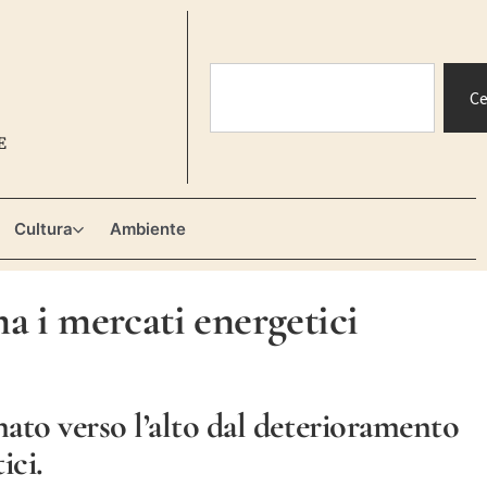
Ce
E
Cultura
Ambiente
mma i mercati energetici
nato verso l’alto dal deterioramento
ici.