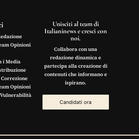
ci
Unisciti al team di
Italianinews e cresci con
Redazione
noi.
Team Opinioni
Collabora con una
redazione dinamica e
n i Media
partecipa alla creazione di
stribuzione
contenuti che informano e
 Correzione
ispirano.
Team Opinioni
Vulnerabilità
Candidati ora