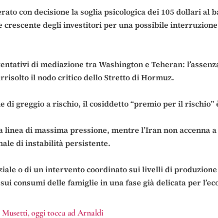
rato con decisione la soglia psicologica dei 105 dollari al
re crescente degli investitori per una possibile interruzio
i tentativi di mediazione tra Washington e Teheran: l’assenz
risolto il nodo critico dello Stretto di Hormuz.
di greggio a rischio, il cosiddetto “premio per il rischio” è
inea di massima pressione, mentre l’Iran non accenna a co
le di instabilità persistente.
iale o di un intervento coordinato sui livelli di produzion
e sui consumi delle famiglie in una fase già delicata per l’
i Musetti, oggi tocca ad Arnaldi