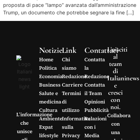
proposta di pace “lampo” avanzata dall’amministrazione
Trump, un documento che potrebbe segnare la fine […]
Notizie
Link
Contattaci
Unisciti
al
Home
Chi
Contatta
team
Politica
siamo
la
di
Economia
Redazione
Redazione
Italianinews
e
Business
Carriere
Contatta
cresci
Salute e
Termini
il Team
con
medicina
di
Opinioni
noi.
Cultura
utilizzo
Pubblicità
L’informazione
Collabora
Ambiente
Informativa
Relazioni
che
con
Expat
sulla
con i
unisce
una
lifestyle
Privacy
Media
gli