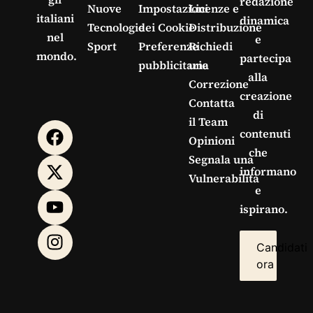
redazione
Nuove
Impostazioni
Licenze e
italiani
dinamica
Tecnologie
dei Cookie
Distribuzione
nel
e
Sport
Preferenze
Richiedi
mondo.
partecipa
pubblicitarie
una
alla
Correzione
creazione
Contatta
di
il Team
contenuti
Opinioni
che
Segnala una
informano
Vulnerabilità
e
ispirano.
Candidati
ora