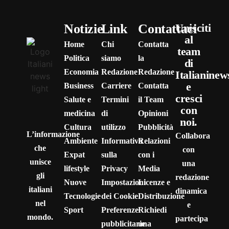
Notizie
Link
Contattaci
Unisciti
al
Home
Chi
Contatta
team
Politica
siamo
la
di
Economia
Redazione
Redazione
Italianinew
e
Business
Carriere
Contatta
cresci
Salute e
Termini
il Team
con
medicina
di
Opinioni
noi.
Cultura
utilizzo
Pubblicità
L’informazione
Collabora
Ambiente
Informativa
Relazioni
che
con
Expat
sulla
con i
unisce
una
lifestyle
Privacy
Media
gli
redazione
Nuove
Impostazioni
Licenze e
italiani
dinamica
Tecnologie
dei Cookie
Distribuzione
nel
e
Sport
Preferenze
Richiedi
mondo.
partecipa
pubblicitarie
una