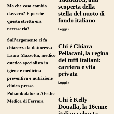
scoperta della
Ma che cosa cambia
stella del nuoto di
davvero? E perché
fondo italiano
questa stretta era
necessaria?
Leggi »
Sull’argomento ci fa
Chi è Chiara
chiarezza la
dottoressa
Pellacani, la regina
Laura
Mazzotta,
medico
dei tuffi italiani:
estetico specialista in
carriera e vita
igiene e medicina
privata
preventiva e nutrizione
Leggi »
clinica presso
Poliambulatorio
AEsthe
Chi è Kelly
Medica
di Ferrara
Doualla, la 16enne
italiana che sta