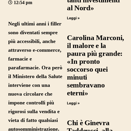
12:54 pm
al Nord»
Leggi »
Negli ultimi anni i
filler
sono diventati sempre
Carolina Marconi,
più accessibili, anche
il malore e la
attraverso e-commerce,
paura più grande:
farmacie e
«In pronto
parafarmacie. Ora però
soccorso quei
minuti
il
Ministero della Salute
sembravano
interviene con una
eterni»
nuova
circolare
che
impone controlli più
Leggi »
rigorosi sulla vendita e
vieta di fatto qualsiasi
Chi è Ginevra
autosomministrazione.
Taddeucci, alla